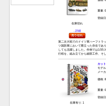
価格: 
重量: 0
登録日:
在庫切れ
...詳細
第二次大戦でのドイツ軍ハーフトラ
ツ国防軍において際立った存在であ
しても活躍しました。作例では1/3
行程を、組み立てから細部工作、そ
カット
モデル:
メーカ
価格: 
重量: 0
登録日:
在庫有り: 1