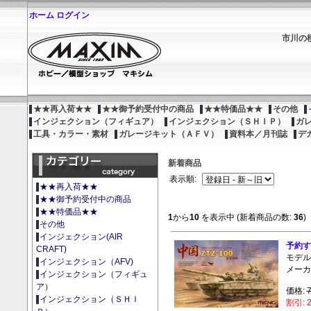
ホーム
ログイン
市川の
★★再入荷★★
★★御予約受付中の商品
★★特価品★★
その他
インジェクション（フィギュア）
インジェクション（ＳＨＩＰ）
ガ
工具・カラー・素材
ガレージキット（ＡＦＶ）
資料本／月刊誌
デ
新着商品
表示順:
★★再入荷★★
★★御予約受付中の商品
★★特価品★★
1
から
10
を表示中 (新着商品の数:
36
)
その他
インジェクション(AIR
予約す
CRAFT)
モデル:
インジェクション（AFV)
メーカー
インジェクション（フィギュ
ア）
価格:
インジェクション（ＳＨＩ
割引: 