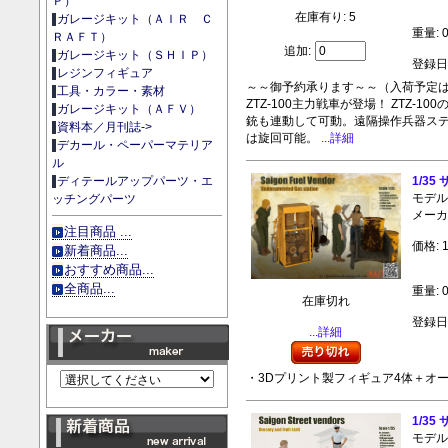
Ｐ）
在庫有り: 5
ガレージキット（ＡＩＲ Ｃ
重量: 0
ＲＡＦＴ）
追加:
ガレージキット（ＳＨＩＰ）
登録日:
レジンフィギュア
～～御予約承ります～～（入荷予定は１１
工具・カラー・素材
ZTZ-100主力戦車が登場！ ZTZ
ガレージキット（ＡＦＶ）
銃も連動して可動。遠隔操作兵器ス
資料本／月刊誌->
は旋回可能。
...詳細
デカール・ペーパーマテリア
ル
1/3
ディテールアップパーツ・エ
モデル
ッチングパーツ
メーカー
注目商品 ...
価格: 1
新着商品...
おすすめ商品...
全商品...
重量: 0
在庫切れ
登録日:
...詳細
・3Dプリント製フィギュア4体＋オ
1/3
モデル