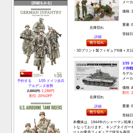
メーカー
[詳細をみる]
価格: 1
重量: 0
在庫切れ
登録日:
...詳細
・3Dプリント製フィギュア6体＋犬
1/35
ド作戦 
モデル:
メーカー
予約する 1/35 ドイツ歩兵
アルデンヌ攻勢
価格:
2,860円
2,288円
割引: 
割引: 20%OFF
在庫切れ
重量: 0
...詳細
登録日:
本機体は、1944年のシャーマン戦車
トなっております。 キングタイガー
ートや乗員フィギュアで状況を再現。