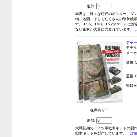
追加:
本書は、様々な時代のポスター、ダ
物、地図、そしてたくさんの装飾絵
す。 1/35、1/48、1/72スケ
ない素材が大量に含まれています。
.
ジャー
モデル:
メーカ
価格: 
重量: 0
登録日:
在庫有り: 1
追加:
大戦初期のドイツ軍戦車キットの製作
戦車キットを製作しています。
...詳