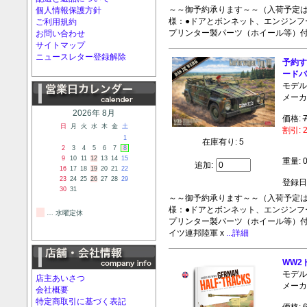
～～御予約承ります～～（入荷予定は１０
個人情報保護方針
様：●ドアとボンネット、エンジンフー
ご利用規約
プリンター製パーツ（ホイール等）
お問い合わせ
サイトマップ
ニュースレター登録解除
予約す
ードバ
モデル:
メーカ
2026年 8月
価格:
日
月
火
水
木
金
土
割引: 
1
在庫有り: 5
2
3
4
5
6
7
8
9
10
11
12
13
14
15
重量: 0
追加:
16
17
18
19
20
21
22
23
24
25
26
27
28
29
登録日:
30
31
～～御予約承ります～～（入荷予定は１０
様：●ドアとボンネット、エンジンフー
… 水曜定休
プリンター製パーツ（ホイール等）付属
イツ連邦陸軍 x
...詳細
WW2
モデル:
店主あいさつ
メーカ
会社概要
特定商取引に基づく表記