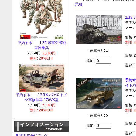
詳細
1/3
モデル:
メーカ
価格:
割引: 
予約する 1/35 米軍空挺戦
車跨乗兵
在庫有り: 1
2,860円
2,288円
重量: 0
割引: 20%OFF
追加:
登録日:
予約す
イトバ
モデル:
予約する 1/35 Kfz.2/40 ドイ
メーカ
ツ軍修理車 170VK型
6,600円
5,280円
価格:
割引: 20%OFF
割引: 
在庫有り: 5
重量: 0
追加:
登録日:
配送と返品について