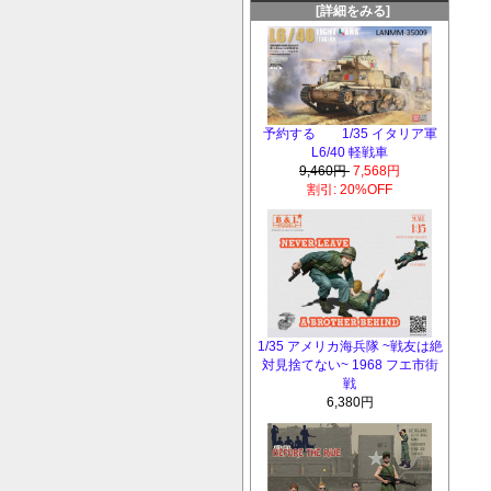
[詳細をみる]
予約する 1/35 イタリア軍
L6/40 軽戦車
9,460円
7,568円
割引: 20%OFF
1/35 アメリカ海兵隊 ~戦友は絶
対見捨てない~ 1968 フエ市街
戦
6,380円