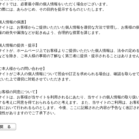
サイトでは、必要最小限の個人情報をいただく場合がございます。
の際には、あらかじめ、その目的を提示するものといたします。
個人情報の保護】
サイトは、お客様からご提供いただいた個人情報を適切な方法で管理し、お客様の
報の紛失や漏洩などが起きぬよう、合理的な措置を講じます。
個人情報の提供・提示】
サイトが、ホームページ上でお客様よりご提供いただいた個人情報は、法令の定め
などを除き、ご本人様の事前の了解なく第三者に提供・提示されることはありませ
ご本人様からの問い合わせ】
サイトがご本人の個人情報について照会や訂正を求められる場合は、確認を取らせ
だいた上で適切に対処させていただきます。
お客様の同意について】
サイトは、お客様が当サイトを利用されるにあたり、当サイトの個人情報の取り扱
する考えに同意を得ておられるものと考えます。 また、当サイトのご利用は、お客
任において行われるものとします。 今後、ここに記載された内容が予告なく改訂さ
能性がありますのでご了承下さい。