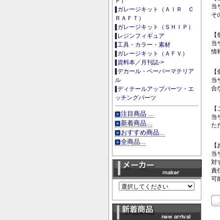
Ｐ）
当
ガレージキット（ＡＩＲ Ｃ
そ
ＲＡＦＴ）
ガレージキット（ＳＨＩＰ）
【
レジンフィギュア
当
工具・カラー・素材
情
ガレージキット（ＡＦＶ）
資料本／月刊誌->
デカール・ペーパーマテリア
【
当
ル
合
ディテールアップパーツ・エ
ッチングパーツ
【
注目商品 ...
当
新着商品...
た
おすすめ商品...
全商品...
【
当
対
責
可