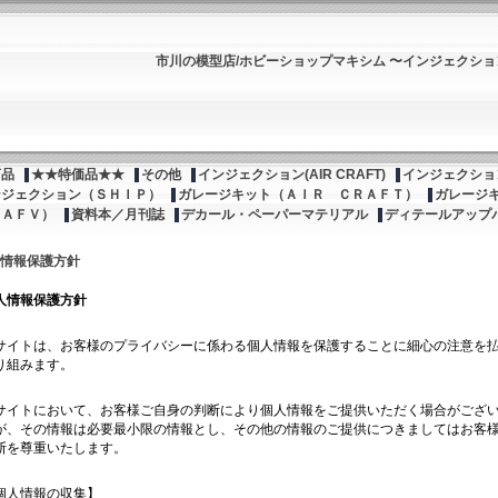
市川の模型店/ホビーショップマキシム 〜インジェクシ
商品
★★特価品★★
その他
インジェクション(AIR CRAFT)
インジェクション
ンジェクション（ＳＨＩＰ）
ガレージキット（ＡＩＲ ＣＲＡＦＴ）
ガレージ
（ＡＦＶ）
資料本／月刊誌
デカール・ペーパーマテリアル
ディテールアップ
情報保護方針
人情報保護方針
サイトは、お客様のプライバシーに係わる個人情報を保護することに細心の注意を
り組みます。
サイトにおいて、お客様ご自身の判断により個人情報をご提供いただく場合がござ
が、その情報は必要最小限の情報とし、その他の情報のご提供につきましてはお客
断を尊重いたします。
個人情報の収集】