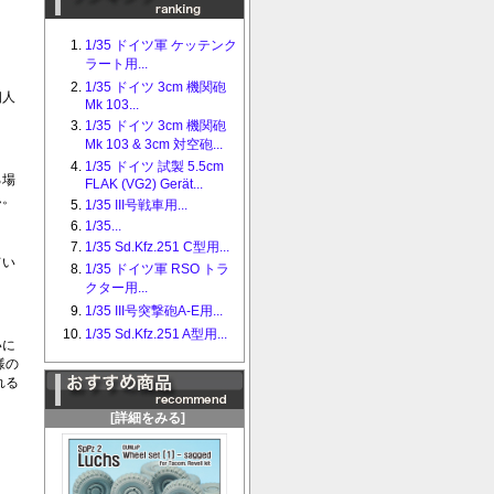
1/35 ドイツ軍 ケッテンク
ラート用...
1/35 ドイツ 3cm 機関砲
個人
Mk 103...
1/35 ドイツ 3cm 機関砲
Mk 103 & 3cm 対空砲...
1/35 ドイツ 試製 5.5cm
る場
FLAK (VG2) Gerät...
ん。
1/35 III号戦車用...
1/35...
1/35 Sd.Kfz.251 C型用...
てい
1/35 ドイツ軍 RSO トラ
クター用...
1/35 III号突撃砲A-E用...
1/35 Sd.Kfz.251 A型用...
いに
様の
れる
[詳細をみる]