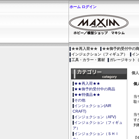
ホーム
ログイン
★★再入荷★★
★★御予約受付中の
インジェクション（フィギュア）
イ
工具・カラー・素材
ガレージキット
個人
★★再入荷★★
個
★★御予約受付中の商品
★★特価品★★
当
その他
取
インジェクション(AIR
CRAFT)
当
インジェクション（AFV)
す
インジェクション（フィギュ
判
ア）
インジェクション（ＳＨＩ
【