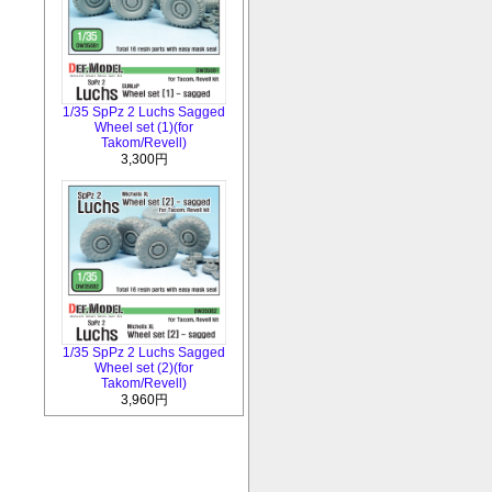
1/35 SpPz 2 Luchs Sagged
Wheel set (1)(for
Takom/Revell)
3,300円
1/35 SpPz 2 Luchs Sagged
Wheel set (2)(for
Takom/Revell)
3,960円