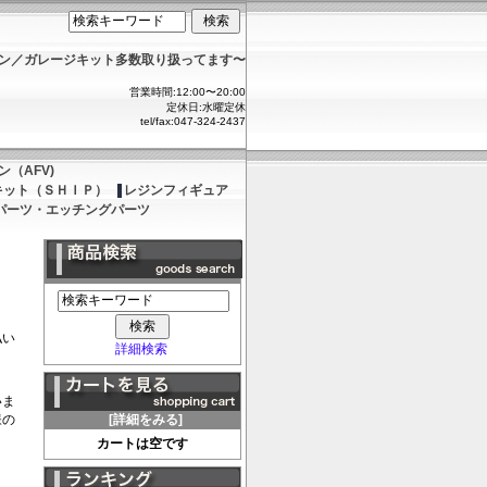
ョン／ガレージキット多数取り扱ってます〜
営業時間:12:00〜20:00
定休日:水曜定休
tel/fax:047-324-2437
（AFV)
キット（ＳＨＩＰ）
レジンフィギュア
パーツ・エッチングパーツ
払い
詳細検索
いま
様の
[詳細をみる]
カートは空です