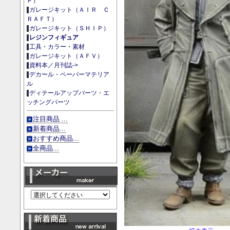
Ｐ）
ガレージキット（ＡＩＲ Ｃ
ＲＡＦＴ）
ガレージキット（ＳＨＩＰ）
レジンフィギュア
工具・カラー・素材
ガレージキット（ＡＦＶ）
資料本／月刊誌->
デカール・ペーパーマテリア
ル
ディテールアップパーツ・エ
ッチングパーツ
注目商品 ...
新着商品...
おすすめ商品...
全商品...