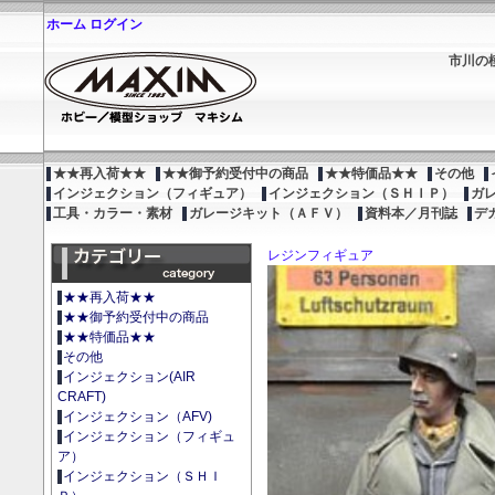
ホーム
ログイン
市川の
★★再入荷★★
★★御予約受付中の商品
★★特価品★★
その他
インジェクション（フィギュア）
インジェクション（ＳＨＩＰ）
ガ
工具・カラー・素材
ガレージキット（ＡＦＶ）
資料本／月刊誌
デ
レジンフィギュア
★★再入荷★★
★★御予約受付中の商品
★★特価品★★
その他
インジェクション(AIR
CRAFT)
インジェクション（AFV)
インジェクション（フィギュ
ア）
インジェクション（ＳＨＩ