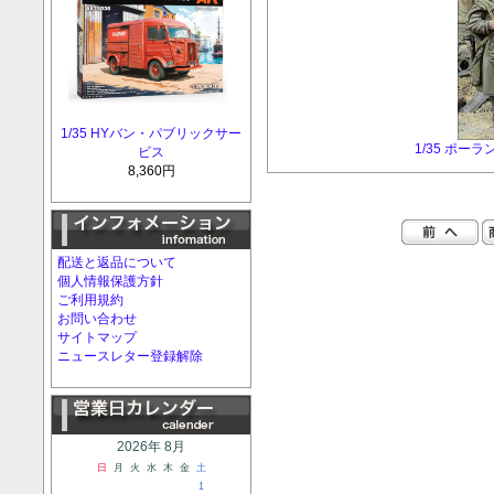
1/35 HYバン・パブリックサー
1/35 ポー
ビス
8,360円
配送と返品について
個人情報保護方針
ご利用規約
お問い合わせ
サイトマップ
ニュースレター登録解除
2026年 8月
日
月
火
水
木
金
土
1