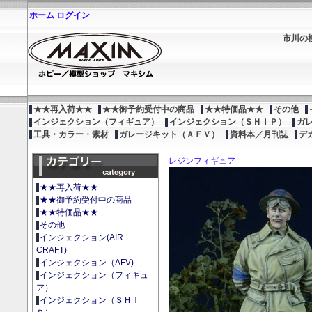
ホーム
ログイン
市川の
★★再入荷★★
★★御予約受付中の商品
★★特価品★★
その他
インジェクション（フィギュア）
インジェクション（ＳＨＩＰ）
ガ
工具・カラー・素材
ガレージキット（ＡＦＶ）
資料本／月刊誌
デ
レジンフィギュア
★★再入荷★★
★★御予約受付中の商品
★★特価品★★
その他
インジェクション(AIR
CRAFT)
インジェクション（AFV)
インジェクション（フィギュ
ア）
インジェクション（ＳＨＩ