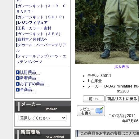
Ｐ）
ガレージキット（ＡＩＲ Ｃ
ＲＡＦＴ）
ガレージキット（ＳＨＩＰ）
レジンフィギュア
工具・カラー・素材
ガレージキット（ＡＦＶ）
資料本／月刊誌->
デカール・ペーパーマテリア
ル
ディテールアップパーツ・エ
ッチングパーツ
拡大表示
注目商品 ...
モデル: 35011
新着商品...
1 在庫量
おすすめ商品...
メーカー: D-DAY miniature stu
全商品...
95/203
この商品は2014
年07月0
この商品をお求めの客様はこんな