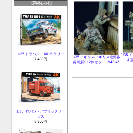
[詳細をみる]
1/35 トラバント 601S ラリー
1/35
1/35 イギリス/イギリス連邦歩
7,480円
& 
兵 戦闘中 2体セット 1943-45
1/35 HYバン・パブリックサー
ビス
8,360円