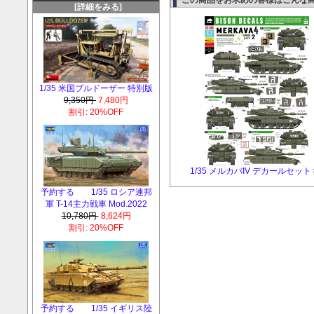
[詳細をみる]
1/35 米国ブルドーザー 特別版
9,350円
7,480円
割引: 20%OFF
1/35 メルカバIV デカールセット 
予約する 1/35 ロシア連邦
軍 T-14主力戦車 Mod.2022
10,780円
8,624円
割引: 20%OFF
予約する 1/35 イギリス陸