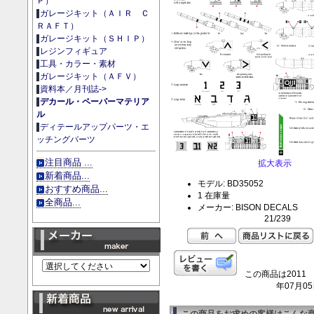
Ｐ）
ガレージキット（ＡＩＲ Ｃ
ＲＡＦＴ）
ガレージキット（ＳＨＩＰ）
レジンフィギュア
工具・カラー・素材
ガレージキット（ＡＦＶ）
資料本／月刊誌->
デカール・ペーパーマテリア
ル
ディテールアップパーツ・エ
ッチングパーツ
注目商品 ...
拡大表示
新着商品...
モデル: BD35052
おすすめ商品...
1 在庫量
全商品...
メーカー: BISON DECALS
21/239
この商品は2011
年07月0
この商品をお求めの客様はこんな