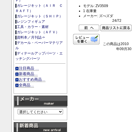
Ｐ）
ガレージキット（ＡＩＲ Ｃ
モデル: ZV3509
1 在庫量
ＲＡＦＴ）
メーカー: ズべズダ
ガレージキット（ＳＨＩＰ）
24/72
レジンフィギュア
工具・カラー・素材
ガレージキット（ＡＦＶ）
資料本／月刊誌->
デカール・ペーパーマテリア
この商品は2010
ル
年09月3
ディテールアップパーツ・エ
ッチングパーツ
注目商品 ...
新着商品...
おすすめ商品...
全商品...