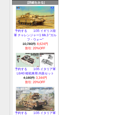
[詳細をみる]
予約する 1/35 イギリス陸
軍 チャレンジャー1 Mk.3 "ガル
フ・ウォー"
10,780円
8,624円
割引: 20%OFF
予約する 1/35 イタリア軍
L6/40 軽戦車用 内装セット
4,180円
3,344円
割引: 20%OFF
予約する 1/35 イタリア軍