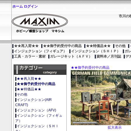
ホーム
ログイン
市川の
★★再入荷★★
★★御予約受付中の商品
★★特価品★★
その他
インジェクション（フィギュア）
インジェクション（ＳＨＩＰ）
ガ
工具・カラー・素材
ガレージキット（ＡＦＶ）
資料本／月刊誌
デ
★★御予約受付中の商品
★★再入荷★★
★★御予約受付中の商品
★★特価品★★
その他
インジェクション(AIR
CRAFT)
インジェクション（AFV)
インジェクション（フィギュ
ア）
インジェクション（ＳＨＩ
拡大表示