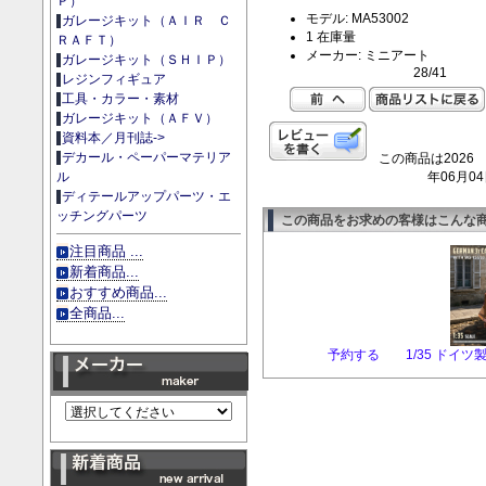
Ｐ）
モデル: MA53002
ガレージキット（ＡＩＲ Ｃ
1 在庫量
ＲＡＦＴ）
メーカー: ミニアート
ガレージキット（ＳＨＩＰ）
28/41
レジンフィギュア
工具・カラー・素材
ガレージキット（ＡＦＶ）
資料本／月刊誌->
デカール・ペーパーマテリア
この商品は2026
年06月0
ル
ディテールアップパーツ・エ
ッチングパーツ
この商品をお求めの客様はこんな
注目商品 ...
新着商品...
おすすめ商品...
全商品...
予約する 1/35 ドイツ製3