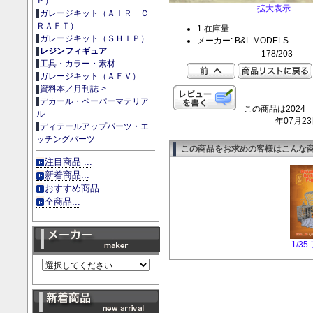
Ｐ）
拡大表示
ガレージキット（ＡＩＲ Ｃ
ＲＡＦＴ）
1 在庫量
ガレージキット（ＳＨＩＰ）
メーカー: B&L MODELS
レジンフィギュア
178/203
工具・カラー・素材
ガレージキット（ＡＦＶ）
資料本／月刊誌->
デカール・ペーパーマテリア
この商品は2024
ル
年07月2
ディテールアップパーツ・エ
ッチングパーツ
この商品をお求めの客様はこんな
注目商品 ...
新着商品...
おすすめ商品...
全商品...
1/3