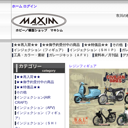
ホーム
ログイン
市川の
★★再入荷★★
★★御予約受付中の商品
★★特価品★★
その他
インジェクション（フィギュア）
インジェクション（ＳＨＩＰ）
ガ
工具・カラー・素材
ガレージキット（ＡＦＶ）
資料本／月刊誌
デ
レジンフィギュア
★★再入荷★★
★★御予約受付中の商品
★★特価品★★
その他
インジェクション(AIR
CRAFT)
インジェクション（AFV)
インジェクション（フィギュ
ア）
インジェクション（ＳＨＩ