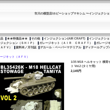
市川の模型店/ホビーショップマキシム 〜インジェクシ
商品
★★特価品★★
その他
インジェクション(AIR CRAFT)
インジェクション
ンジェクション（ＳＨＩＰ）
ガレージキット（ＡＩＲ ＣＲＡＦＴ）
ガレージ
（ＡＦＶ）
資料本／月刊誌
デカール・ペーパーマテリアル
ディテールアップ
ージキット（ＡＦＶ）
1/35 M18 ヘルキャット 積荷
ト Vol.2 (タミヤ用)
2,145円