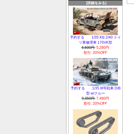
[詳細をみる]
予約する 1/35 Kfz.2/40 ドイ
ツ軍修理車 170VK型
6,600円
5,280円
割引: 20%OFF
予約する 1/35 III号戦車 D/B
型 w/クルー
9,350円
7,480円
割引: 20%OFF