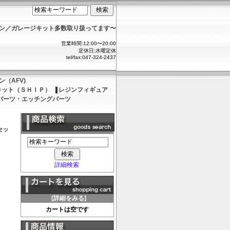
ョン／ガレージキット多数取り扱ってます〜
営業時間:12:00〜20:00
定休日:水曜定休
tel/fax:047-324-2437
（AFV)
キット（ＳＨＩＰ）
レジンフィギュア
パーツ・エッチングパーツ
セッ
詳細検索
[詳細をみる]
カートは空です