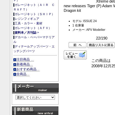
Ｐ）
Xtreme det
ガレージキット（ＡＩＲ Ｃ
new releases Tiger (P) Adam Wi
ＲＡＦＴ）
Dragon kit
ガレージキット（ＳＨＩＰ）
レジンフィギュア
モデル: ISSUE 24
工具・カラー・素材
1 在庫量
ガレージキット（ＡＦＶ）
メーカー: AFV Modeller
資料本／月刊誌
->
デカール・ペーパーマテリア
22/190
ル
ディテールアップパーツ・エ
ッチングパーツ
注目商品 ...
この商品は
新着商品...
2008年12
おすすめ商品...
全商品...