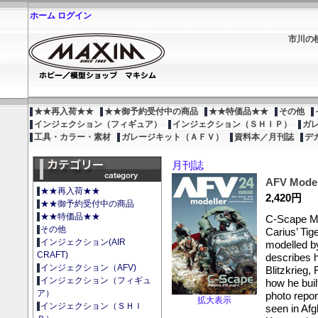
ホーム
ログイン
市川の
★★再入荷★★
★★御予約受付中の商品
★★特価品★★
その他
インジェクション（フィギュア）
インジェクション（ＳＨＩＰ）
ガ
工具・カラー・素材
ガレージキット（ＡＦＶ）
資料本／月刊誌
デ
月刊誌
AFV Modell
★★再入荷★★
2,420円
★★御予約受付中の商品
★★特価品★★
C-Scape Ma
その他
Carius’ Ti
インジェクション(AIR
modelled b
CRAFT)
describes h
インジェクション（AFV)
Blitzkrieg,
インジェクション（フィギュ
how he bui
ア）
photo report
拡大表示
インジェクション（ＳＨＩ
seen in Af