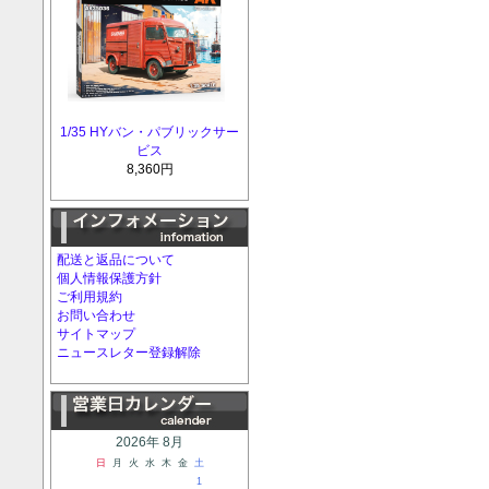
1/35 HYバン・パブリックサー
ビス
8,360円
配送と返品について
個人情報保護方針
ご利用規約
お問い合わせ
サイトマップ
ニュースレター登録解除
2026年 8月
日
月
火
水
木
金
土
1