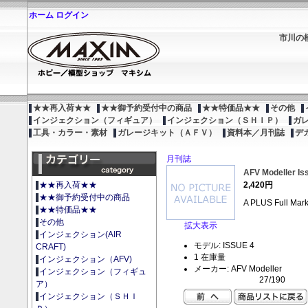
ホーム
ログイン
市川の
★★再入荷★★
★★御予約受付中の商品
★★特価品★★
その他
インジェクション（フィギュア）
インジェクション（ＳＨＩＰ）
ガ
工具・カラー・素材
ガレージキット（ＡＦＶ）
資料本／月刊誌
デ
月刊誌
AFV Modeller Is
2,420円
★★再入荷★★
★★御予約受付中の商品
A PLUS Full Mark
★★特価品★★
その他
拡大表示
インジェクション(AIR
モデル: ISSUE 4
CRAFT)
1 在庫量
インジェクション（AFV)
メーカー: AFV Modeller
インジェクション（フィギュ
27/190
ア）
インジェクション（ＳＨＩ