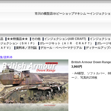
市川の模型店/ホビーショップマキシム 〜インジェクシ
商品
★★特価品★★
その他
インジェクション(AIR CRAFT)
インジェクション
ンジェクション（ＳＨＩＰ）
ガレージキット（ＡＩＲ ＣＲＡＦＴ）
ガレージ
（ＡＦＶ）
資料本／月刊誌
デカール・ペーパーマテリアル
ディテールアップ
集/資料本
British Armour Down Range
3,960円
・A4横型、ソフトカバー、8
ージ、写真約238枚