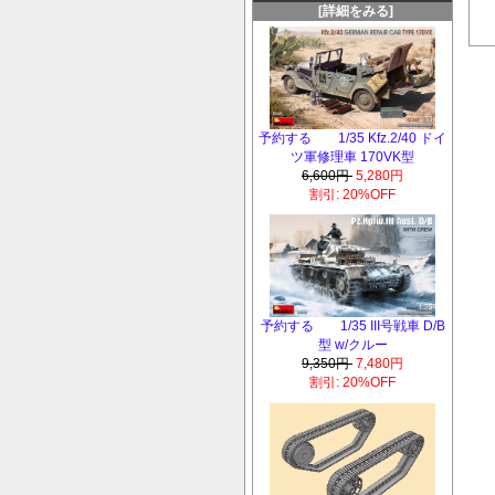
[詳細をみる]
予約する 1/35 Kfz.2/40 ドイ
ツ軍修理車 170VK型
6,600円
5,280円
割引: 20%OFF
予約する 1/35 III号戦車 D/B
型 w/クルー
9,350円
7,480円
割引: 20%OFF