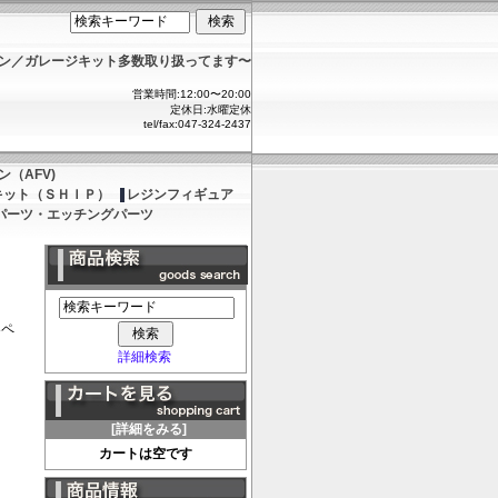
ョン／ガレージキット多数取り扱ってます〜
営業時間:12:00〜20:00
定休日:水曜定休
tel/fax:047-324-2437
（AFV)
キット（ＳＨＩＰ）
レジンフィギュア
パーツ・エッチングパーツ
8ペ
詳細検索
[詳細をみる]
カートは空です