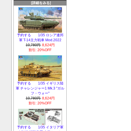
[詳細をみる]
予約する 1/35 ロシア連邦
軍 T-14主力戦車 Mod.2022
10,780円
8,624円
割引: 20%OFF
予約する 1/35 イギリス陸
軍 チャレンジャー1 Mk.3 "ガル
フ・ウォー"
10,780円
8,624円
割引: 20%OFF
予約する 1/35 イタリア軍