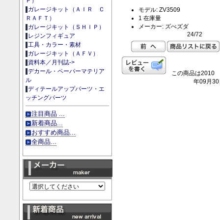
Ｐ）
ガレージキット（ＡＩＲ Ｃ
モデル: ZV3509
1 在庫量
ＲＡＦＴ）
メーカー: ズべズダ
ガレージキット（ＳＨＩＰ）
24/72
レジンフィギュア
工具・カラー・素材
ガレージキット（ＡＦＶ）
資料本／月刊誌->
デカール・ペーパーマテリア
この商品は2010
ル
年09月3
ディテールアップパーツ・エ
ッチングパーツ
注目商品 ...
新着商品...
おすすめ商品...
全商品...