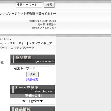
ョン／ガレージキット多数取り扱ってます〜
営業時間:12:00〜20:00
定休日:水曜定休
tel/fax:047-324-2437
（AFV)
キット（ＳＨＩＰ）
レジンフィギュア
パーツ・エッチングパーツ
ド戦
詳細検索
[詳細をみる]
カートは空です