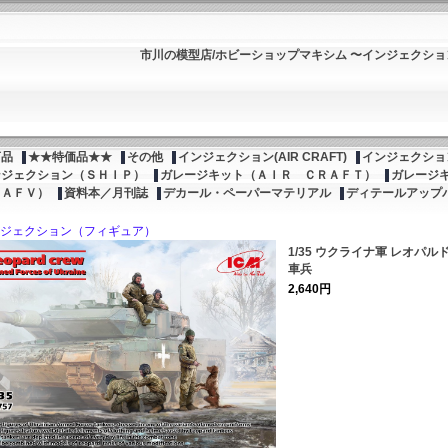
市川の模型店/ホビーショップマキシム 〜インジェクシ
商品
★★特価品★★
その他
インジェクション(AIR CRAFT)
インジェクション
ンジェクション（ＳＨＩＰ）
ガレージキット（ＡＩＲ ＣＲＡＦＴ）
ガレージ
（ＡＦＶ）
資料本／月刊誌
デカール・ペーパーマテリアル
ディテールアップ
ジェクション（フィギュア）
1/35 ウクライナ軍 レオパル
車兵
2,640円