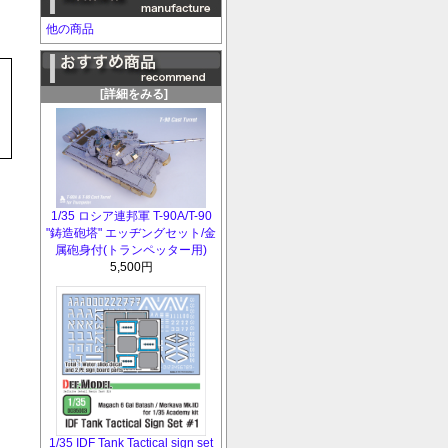
他の商品
[詳細をみる]
1/35 ロシア連邦軍 T-90A/T-90
"鋳造砲塔" エッヂングセット/金
属砲身付(トランペッター用)
5,500円
1/35 IDF Tank Tactical sign set