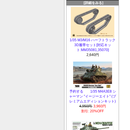
[詳細をみる]
1/35 M3/M16 ハーフトラック
3D履帯セット[対応キッ
ト:MM35081,35070]
2,640円
予約する 1/35 M4A3E8 シ
ャーマン "イージーエイト" (プ
レミアムエディションキット)
4,950円
3,960円
割引: 20%OFF