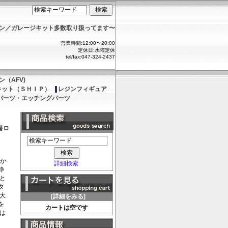
ョン／ガレージキット多数取り扱ってます〜
営業時間:12:00〜20:00
定休日:水曜定休
tel/fax:047-324-2437
（AFV)
キット（ＳＨＩＰ）
レジンフィギュア
パーツ・エッチングパーツ
潜ロ
台か
詳細検索
静
と
タ
大
[詳細をみる]
を
カートは空です
は