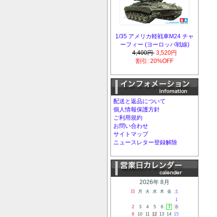
1/35 アメリカ軽戦車M24 チャ
ーフィー (ヨーロッパ戦線)
4,400円
3,520円
割引: 20%OFF
配送と返品について
個人情報保護方針
ご利用規約
お問い合わせ
サイトマップ
ニュースレター登録解除
2026年 8月
日
月
火
水
木
金
土
1
2
3
4
5
6
7
8
9
10
11
12
13
14
15