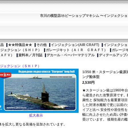
市川の模型店/ホビーショップマキシム 〜インジェクシ
商品
★★特価品★★
その他
インジェクション(AIR CRAFT)
インジェクション
ンジェクション（ＳＨＩＰ）
ガレージキット（ＡＩＲ ＣＲＡＦＴ）
ガレージ
（ＡＦＶ）
資料本／月刊誌
デカール・ペーパーマテリアル
ディテールアップ
ジェクション（ＳＨＩＰ）
1/350 米・スタージョン級原
ング船体型
2,530円
★スタージョン級は1960年
ら建造された攻撃原潜です。
粛性と 探知能力を最重要項目
した対潜水艦船で更に以前の
イプと比べ 安全性や居住性を
幅に向上させたため高い評価
拡大表示
受けています。 後期生産の艦
体を拡大し更なる装備を追加されています。