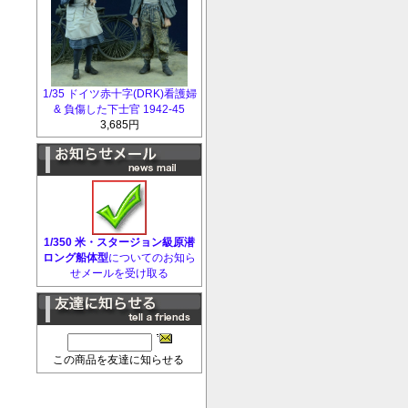
1/35 ドイツ赤十字(DRK)看護婦
& 負傷した下士官 1942-45
3,685円
1/350 米・スタージョン級原潜
ロング船体型
についてのお知ら
せメールを受け取る
この商品を友達に知らせる