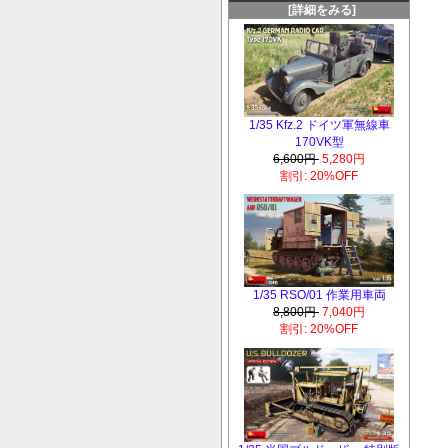
[詳細をみる]
1/35 Kfz.2 ドイツ軍無線車
170VK型
6,600円
5,280円
割引: 20%OFF
1/35 RSO/01 作業用車両
8,800円
7,040円
割引: 20%OFF