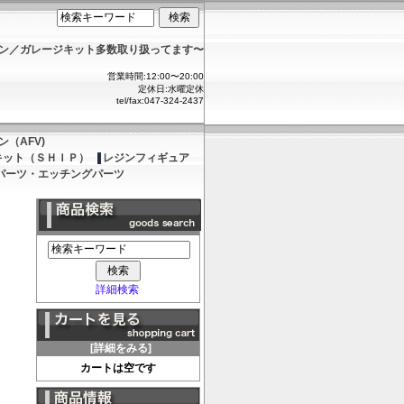
ョン／ガレージキット多数取り扱ってます〜
営業時間:12:00〜20:00
定休日:水曜定休
tel/fax:047-324-2437
（AFV)
キット（ＳＨＩＰ）
レジンフィギュア
パーツ・エッチングパーツ
詳細検索
[詳細をみる]
カートは空です