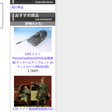
他の商品
[詳細をみる]
1/35 ドイツ
Panzerhaubitze2000自走榴弾
砲 ディテールアップセット w/
マッドガード(MENG用)
2,750円
1/35 ドイツ 親衛隊情報部(SD)