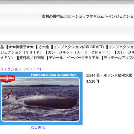
市川の模型店/ホビーショップマキシム 〜インジェクシ
商品
★★特価品★★
その他
インジェクション(AIR CRAFT)
インジェクション
ンジェクション（ＳＨＩＰ）
ガレージキット（ＡＩＲ ＣＲＡＦＴ）
ガレージ
（ＡＦＶ）
資料本／月刊誌
デカール・ペーパーマテリアル
ディテールアップ
ジェクション（ＳＨＩＰ）
1/144 英・ホランド級潜水艦
3,520円
拡大表示