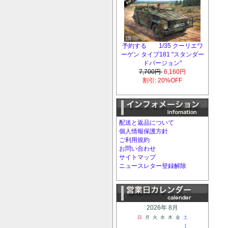
予約する 1/35 クーリエワ
ーゲン タイプ181 "スタンダー
ドバージョン"
7,700円
6,160円
割引: 20%OFF
配送と返品について
個人情報保護方針
ご利用規約
お問い合わせ
サイトマップ
ニュースレター登録解除
2026年 8月
日
月
火
水
木
金
土
1