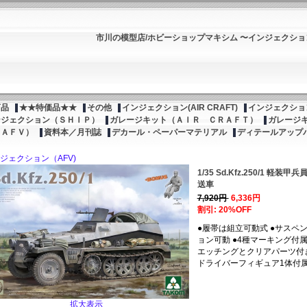
市川の模型店/ホビーショップマキシム 〜インジェクシ
商品
★★特価品★★
その他
インジェクション(AIR CRAFT)
インジェクション
ンジェクション（ＳＨＩＰ）
ガレージキット（ＡＩＲ ＣＲＡＦＴ）
ガレージ
（ＡＦＶ）
資料本／月刊誌
デカール・ペーパーマテリアル
ディテールアップ
ジェクション（AFV)
1/35 Sd.Kfz.250/1 軽装甲兵
送車
7,920円
6,336円
割引: 20%OFF
●履帯は組立可動式 ●サスペ
ョン可動 ●4種マーキング付属
エッチングとクリアパーツ付き
ドライバーフィギュア1体付
拡大表示