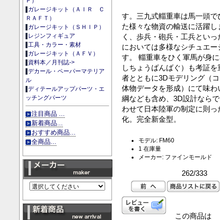
Ｐ）
ガレージキット（ＡＩＲ Ｃ
す。三九式輜重車は馬一頭で
ＲＡＦＴ）
た様々な物資の輸送に活躍し
ガレージキット（ＳＨＩＰ）
く、歩兵・砲兵・工兵といっ
レジンフィギュア
工具・カラー・素材
においては多様なシチュエー
ガレージキット（ＡＦＶ）
す。 輜重車をひく軍馬が身
資料本／月刊誌->
しちょうばんばぐ）も考証を
デカール・ペーパーマテリア
者とともに3Dモデリング（
ル
体物データを形成）にて味わ
ディテールアップパーツ・エ
綱なども含め、3D設計なら
ッチングパーツ
わせて日本陸軍の制定に則っ
注目商品 ...
化。完全新金型。
新着商品...
おすすめ商品...
モデル: FM60
全商品...
1 在庫量
メーカー: ファインモールド
262/333
この商品は