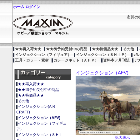
ホーム
ログイン
市川の
★★再入荷★★
★★御予約受付中の商品
★★特価品★★
その他
インジェクション（フィギュア）
インジェクション（ＳＨＩＰ）
ガ
工具・カラー・素材
ガレージキット（ＡＦＶ）
資料本／月刊誌
デ
インジェクション（AFV)
★★再入荷★★
★★御予約受付中の商品
★★特価品★★
その他
インジェクション(AIR
CRAFT)
インジェクション（AFV)
インジェクション（フィギュ
ア）
インジェクション（ＳＨＩ
拡大表示