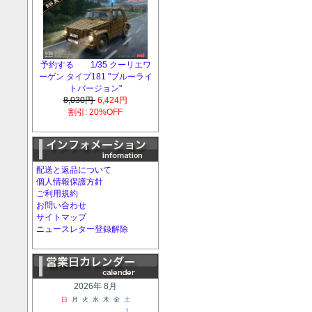
予約する 1/35 クーリエワ
ーゲン タイプ181 "ブルーライ
トバージョン"
8,030円
6,424円
割引: 20%OFF
配送と返品について
個人情報保護方針
ご利用規約
お問い合わせ
サイトマップ
ニュースレター登録解除
2026年 8月
日
月
火
水
木
金
土
1