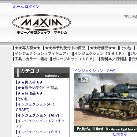
ホーム
ログイン
市川の
★★再入荷★★
★★御予約受付中の商品
★★特価品★★
その他
インジェクション（フィギュア）
インジェクション（ＳＨＩＰ）
ガ
工具・カラー・素材
ガレージキット（ＡＦＶ）
資料本／月刊誌
デ
インジェクション（AFV)
★★再入荷★★
★★御予約受付中の商品
★★特価品★★
その他
インジェクション(AIR
CRAFT)
インジェクション（AFV)
インジェクション（フィギュ
ア）
インジェクション（ＳＨＩ
拡大表示