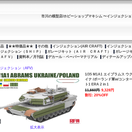
市川の模型店/ホビーショップマキシム 〜インジェクシ
商品
★★特価品★★
その他
インジェクション(AIR CRAFT)
インジェクション
ンジェクション（ＳＨＩＰ）
ガレージキット（ＡＩＲ ＣＲＡＦＴ）
ガレージ
（ＡＦＶ）
資料本／月刊誌
デカール・ペーパーマテリアル
ディテールアップ
ジェクション（AFV)
1/35 M1A1 エイブラムス ウ
イナ /ポーランド軍w/コンタ
ト1 ERA 2 in 1
11,660円
9,328円
割引: 20%OFF
拡大表示