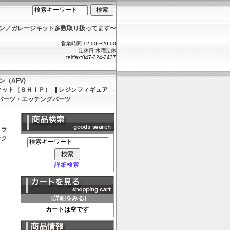
ョン／ガレージキット多数取り扱ってます〜
営業時間:12:00〜20:00
定休日:水曜定休
tel/fax:047-324-2437
（AFV)
キット（ＳＨＩＰ）
レジンフィギュア
パーツ・エッチングパーツ
クラ
ーク
詳細検索
[詳細をみる]
カートは空です