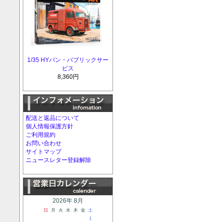
1/35 HYバン・パブリックサー
ビス
8,360円
配送と返品について
個人情報保護方針
ご利用規約
お問い合わせ
サイトマップ
ニュースレター登録解除
2026年 8月
日
月
火
水
木
金
土
1