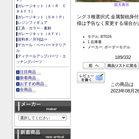
Ｐ）
拡大表示
ガレージキット（ＡＩＲ Ｃ
ＲＡＦＴ）
ング３種選択式 金属製砲身
ガレージキット（ＳＨＩＰ）
様は予告なく変更する場合が
レジンフィギュア
工具・カラー・素材
ガレージキット（ＡＦＶ）
モデル: BT026
資料本／月刊誌->
1 在庫量
デカール・ペーパーマテリア
メーカー: ボーダーモデル
ル
ディテールアップパーツ・エ
189/332
ッチングパーツ
注目商品 ...
新着商品...
おすすめ商品...
この商品は
全商品...
2023年08