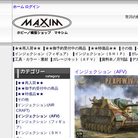
ホーム
ログイン
市川の
★★再入荷★★
★★御予約受付中の商品
★★特価品★★
その他
インジェクション（フィギュア）
インジェクション（ＳＨＩＰ）
ガ
工具・カラー・素材
ガレージキット（ＡＦＶ）
資料本／月刊誌
デ
インジェクション（AFV)
★★再入荷★★
★★御予約受付中の商品
★★特価品★★
その他
インジェクション(AIR
CRAFT)
インジェクション（AFV)
インジェクション（フィギュ
ア）
インジェクション（ＳＨＩ