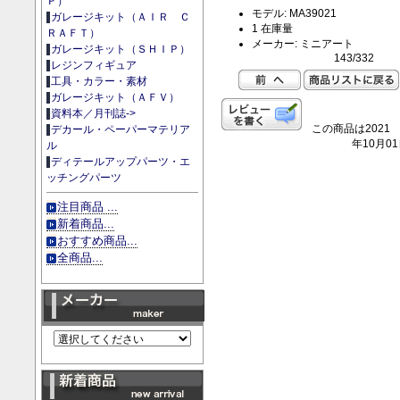
Ｐ）
モデル: MA39021
ガレージキット（ＡＩＲ Ｃ
1 在庫量
ＲＡＦＴ）
メーカー: ミニアート
ガレージキット（ＳＨＩＰ）
143/332
レジンフィギュア
工具・カラー・素材
ガレージキット（ＡＦＶ）
資料本／月刊誌->
この商品は2021
デカール・ペーパーマテリア
年10月0
ル
ディテールアップパーツ・エ
ッチングパーツ
注目商品 ...
新着商品...
おすすめ商品...
全商品...