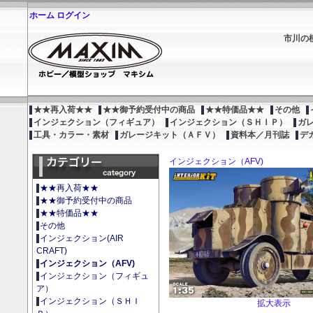
ホーム
ログイン
市川の
★★再入荷★★
★★御予約受付中の商品
★★特価品★★
その他
インジェクション（フィギュア）
インジェクション（ＳＨＩＰ）
ガ
工具・カラー・素材
ガレージキット（ＡＦＶ）
資料本／月刊誌
デ
インジェクション（AFV)
★★再入荷★★
★★御予約受付中の商品
★★特価品★★
その他
インジェクション(AIR
CRAFT)
インジェクション（AFV)
インジェクション（フィギュ
ア）
インジェクション（ＳＨＩ
拡大表示