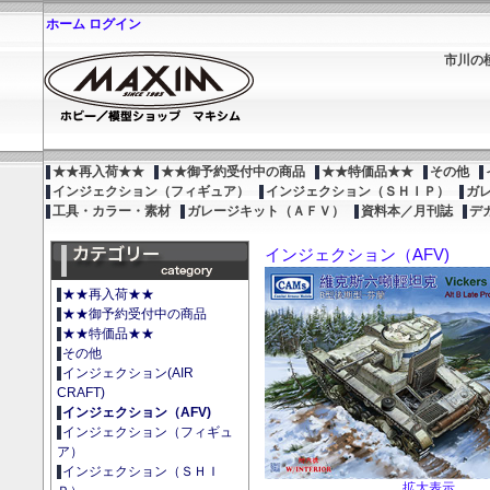
ホーム
ログイン
市川の
★★再入荷★★
★★御予約受付中の商品
★★特価品★★
その他
インジェクション（フィギュア）
インジェクション（ＳＨＩＰ）
ガ
工具・カラー・素材
ガレージキット（ＡＦＶ）
資料本／月刊誌
デ
インジェクション（AFV)
★★再入荷★★
★★御予約受付中の商品
★★特価品★★
その他
インジェクション(AIR
CRAFT)
インジェクション（AFV)
インジェクション（フィギュ
ア）
インジェクション（ＳＨＩ
拡大表示