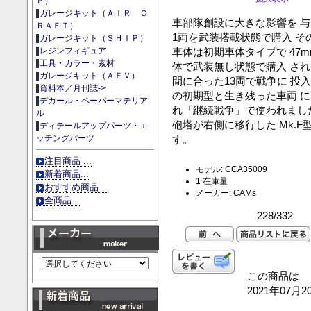
Ｐ）
ガレージキット（ＡＩＲ Ｃ
車部隊創設に大きな影響を 
ＲＡＦＴ）
1両を武装搭載状態で購入 そ
ガレージキット（ＳＨＩＰ）
車体は初期車体タイプで 47
レジンフィギュア
工具・カラー・素材
体で武装無し状態で購入 され
ガレージキット（ＡＦＶ）
間に合った13両で戦争に 投
資料本／月刊誌->
の初期型と生き残った車両 には
デカール・ペーパーマテリア
れ「継続戦争」で使われまし
ル
砲塔が右側に移行した Mk.
ディテールアップパーツ・エ
す。
ッチングパーツ
注目商品 ...
モデル: CCA35009
新着商品...
1 在庫量
おすすめ商品...
メーカー: CAMs
全商品...
228/332
この商品は
2021年07