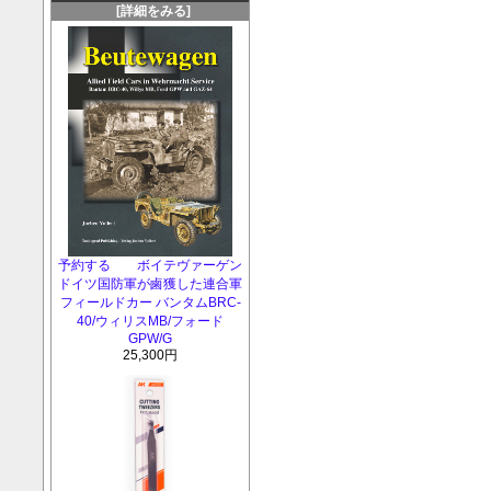
[詳細をみる]
予約する ボイテヴァーゲン
ドイツ国防軍が鹵獲した連合軍
フィールドカー バンタムBRC-
40/ウィリスMB/フォード
GPW/G
25,300円