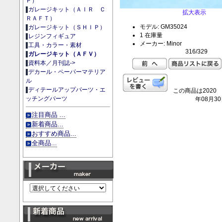
Ｐ）
ガレージキット（ＡＩＲ Ｃ
拡大表示
ＲＡＦＴ）
モデル: GM35024
ガレージキット（ＳＨＩＰ）
1 在庫量
レジンフィギュア
メーカー: Minor
工具・カラー・素材
316/329
ガレージキット（ＡＦＶ）
資料本／月刊誌->
デカール・ペーパーマテリア
ル
ディテールアップパーツ・エ
この商品は2020
ッチングパーツ
年08月3
注目商品 ...
新着商品...
おすすめ商品...
全商品...