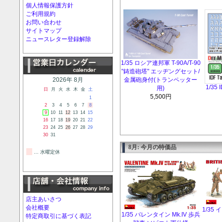
個人情報保護方針
ご利用規約
お問い合わせ
サイトマップ
ニュースレター登録解除
1/35 ロシア連邦軍 T-90A/T-90
"鋳造砲塔" エッヂングセット/
金属砲身付(トランペッター
2026年 8月
1/35 I
用)
日
月
火
水
木
金
土
5,500円
1
2
3
4
5
6
7
8
9
10
11
12
13
14
15
16
17
18
19
20
21
22
23
24
25
26
27
28
29
30
31
8月: 今月の特価品
… 水曜定休
店主あいさつ
会社概要
1/35
1/35 バレンタイン Mk.IV 歩兵
特定商取引に基づく表記