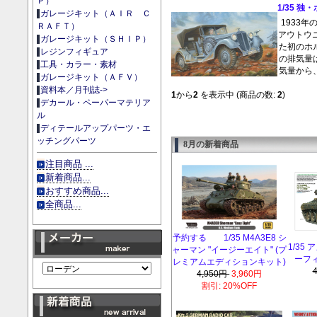
Ｐ）
1/35 独
ガレージキット（ＡＩＲ Ｃ
1933
ＲＡＦＴ）
アウトウ
ガレージキット（ＳＨＩＰ）
た初のホ
レジンフィギュア
の排気量
工具・カラー・素材
気量から
ガレージキット（ＡＦＶ）
資料本／月刊誌->
1
から
2
を表示中 (商品の数:
2
)
デカール・ペーパーマテリア
ル
ディテールアップパーツ・エ
ッチングパーツ
8月の新着商品
注目商品 ...
新着商品...
おすすめ商品...
全商品...
予約する 1/35 M4A3E8 シ
1/35
ャーマン "イージーエイト" (プ
ーフィ
レミアムエディションキット)
4,950円
3,960円
割引: 20%OFF