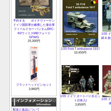
予約する ボイテヴァーゲン
ドイツ国防軍が鹵獲した連合軍
フィールドカー バンタムBRC-
40/ウィリスMB/フォード
1/35
GPW/G
婦 & 
25,300円
1/35 Ford T ambulance 1917
10,450円
フラットヘッドピンセット
3,960円
1/35 ドイツ オートバイ兵セッ
1/35
ト(2体入)
体
3,850円
配送と返品について