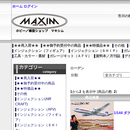
ホーム
ログイン
市川の
★★再入荷★★
★★御予約受付中の商品
★★特価品★★
その他
インジェクション（フィギュア）
インジェクション（ＳＨＩＰ）
ガ
工具・カラー・素材
ガレージキット（ＡＦＶ）
資料本／月刊誌
デ
ローデン
分類:
★★再入荷★★
★★御予約受付中の商品
★★特価品★★
1
から
2
を表示中 (商品の数:
2
)
その他
商品画像
インジェクション(AIR
CRAFT)
インジェクション（AFV)
1/144 
インジェクション（フィギュ
ア）
インジェクション（ＳＨＩ