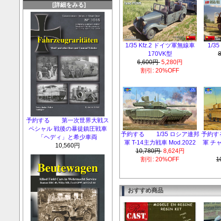
[詳細をみる]
1/35 Kfz.2 ドイツ軍無線車
1/3
170VK型
6,600円
5,280円
割引: 20%OFF
予約する 第一次世界大戦ス
ペシャル 戦後の暴徒鎮圧戦車
予約する 1/35 ロシア連邦
予約す
「ヘディ」と希少車両
軍 T-14主力戦車 Mod.2022
軍 チャ
10,560円
10,780円
8,624円
割引: 20%OFF
1
おすすめ商品