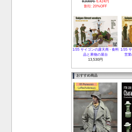
8,030円
6,424円
割引: 20%OFF
1/35 サイゴンの露天商 - 食料
1/35
品と果物の屋台
営業
13,530円
おすすめ商品