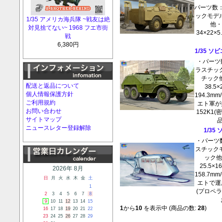
パーツ数：
ックモデ
1/35 アメリカ海兵隊 ~戦友は絶
他・
対見捨てない~ 1968 フエ市街
34×22×
戦
6,380円
1/35 ソ
・パーツ数
ラスチッ
チック
配送と返品について
38.
個人情報保護方針
194.3m
ご利用規約
エト軍が
お問い合わせ
152K1
サイトマップ
品
ニュースレター登録解除
1/35
・パーツ数
スチック
ック他
25.5×
2026年 8月
158.7m
日
月
火
水
木
金
土
エトで運
1
(プロペ
2
3
4
5
6
7
8
9
10
11
12
13
14
15
1
から
10
を表示中 (商品の数:
28
)
16
17
18
19
20
21
22
23
24
25
26
27
28
29