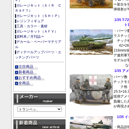
Ｐ）
ー架台を
ガレージキット（ＡＩＲ Ｃ
弾発射が可
ＲＡＦＴ）
ガレージキット（ＳＨＩＰ）
1/35 
レジンフィギュア
ト
工具・カラー・素材
・パーツ数
ガレージキット（ＡＦＶ）
ラスチッ
資料本／月刊誌->
チック
デカール・ペーパーマテリア
42×
ル
216mm
ディテールアップパーツ・エ
ア連邦軍
ッチングパーツ
モデルが
な
注目商品 ...
1/35 
新着商品...
パーツ数：
おすすめ商品...
チックモ
全商品...
ク他
25.5×1
現用アメ
負傷した
が再現さ
1/35
・商品説