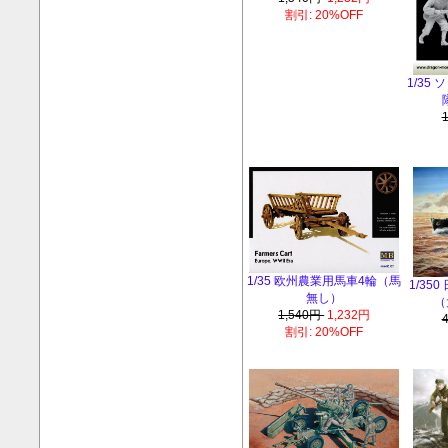
割引: 20%OFF
1/35
1/35 欧州農業用馬車4輪（馬
1/35
無し）
（
1,540円
1,232円
割引: 20%OFF