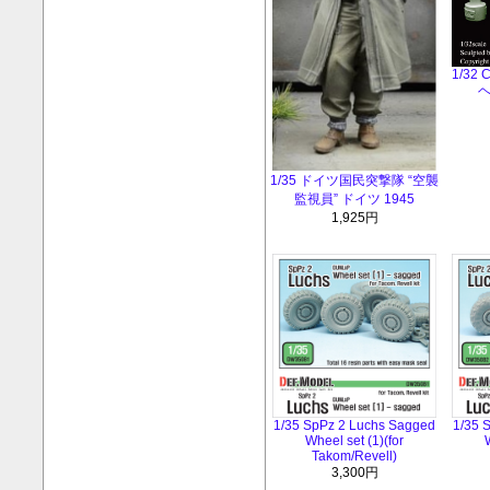
1/32 C
ヘ
1/35 ドイツ国民突撃隊 “空襲
監視員” ドイツ 1945
1,925円
1/35 SpPz 2 Luchs Sagged
1/35 
Wheel set (1)(for
W
Takom/Revell)
3,300円