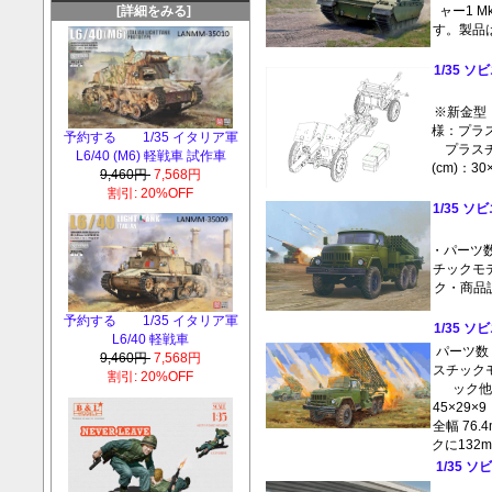
ャー1 M
[詳細をみる]
す。製品
1/35 ソ
※新金型 
様：プラ
予約する 1/35 イタリア軍
プラス
L6/40 (M6) 軽戦車 試作車
(cm)：3
9,460円
7,568円
割引: 20%OFF
1/35 ソビ
・パーツ数
チックモ
ク・商品説
予約する 1/35 イタリア軍
1/35 ソ
L6/40 軽戦車
パーツ数：
9,460円
7,568円
スチック
割引: 20%OFF
ック他
45×29
全幅 76.
クに132m
1/35 ソ