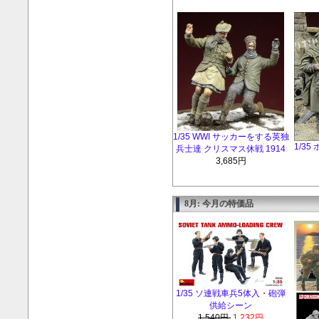
1/35 WWI サッカーをする英独
1/3
兵士達 クリスマス休戦 1914
3,685円
8月: 今月の特価品
1/35 ソ連戦車兵5体入・砲弾
供給シーン
1,540円
1,232円