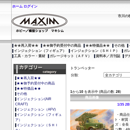
ホーム
ログイン
市川の
★★再入荷★★
★★御予約受付中の商品
★★特価品★★
その他
インジェクション（フィギュア）
インジェクション（ＳＨＩＰ）
ガ
工具・カラー・素材
ガレージキット（ＡＦＶ）
資料本／月刊誌
デ
トランペッター
分類:
★★再入荷★★
★★御予約受付中の商品
★★特価品★★
1
から
10
を表示中 (商品の数:
28
)
その他
商品画像
インジェクション(AIR
CRAFT)
1/35
インジェクション（AFV)
・商品
インジェクション（フィギュ
ト・材質
ア）
ズ：全長 2
インジェクション（ＳＨＩ
ツ数：48