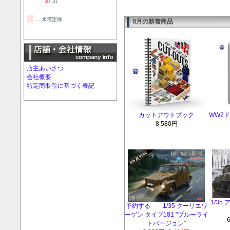
30
31
… 水曜定休
8月の新着商品
店主あいさつ
会社概要
特定商取引に基づく表記
カットアウトブック
WW2
8,580円
1/35
予約する 1/35 クーリエワ
ーゲン タイプ181 "ブルーライ
トバージョン"