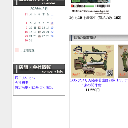
2026年 8月
日
月
火
水
木
金
土
1
から
10
を表示中 (商品の数:
162
)
1
2
3
4
5
6
7
8
9
10
11
12
13
14
15
16
17
18
19
20
21
22
23
24
25
26
27
28
29
8月の新着商品
30
31
… 水曜定休
店主あいさつ
1/35 アメリカ陸軍看護師部隊
1/35
会社概要
~束の間休息~
特定商取引に基づく表記
11,550円