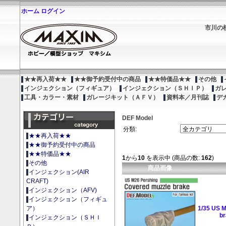
ホーム
ログイン
市川の
★★再入荷★★
★★御予約受付中の商品
★★特価品★★
その他
インジェクション（フィギュア）
インジェクション（ＳＨＩＰ）
ガ
工具・カラー・素材
ガレージキット（ＡＦＶ）
資料本／月刊誌
デ
DEF Model
分類:
★★再入荷★★
★★御予約受付中の商品
★★特価品★★
1
から
10
を表示中 (商品の数:
162
)
その他
商品画像
インジェクション(AIR
CRAFT)
インジェクション（AFV)
インジェクション（フィギュ
1/35 US 
ア）
br
インジェクション（ＳＨＩ