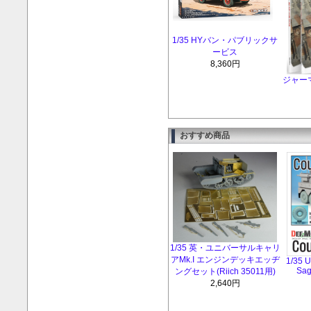
1/35 HYバン・パブリックサ
ービス
8,360円
ジャー
おすすめ商品
1/35 英・ユニバーサルキャリ
アMk.I エンジンデッキエッヂ
1/35 
Sag
ングセット(Riich 35011用)
2,640円