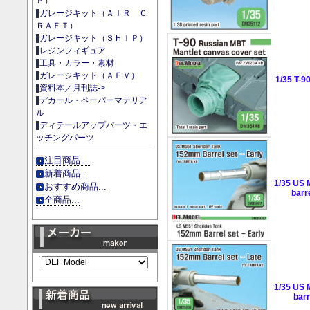
Ｐ）
ガレージキット（ＡＩＲ Ｃ
ＲＡＦＴ）
ガレージキット（ＳＨＩＰ）
レジンフィギュア
工具・カラー・素材
ガレージキット（ＡＦＶ）
1/35 T-9
資料本／月刊誌->
デカール・ペーパーマテリア
ル
ディテールアップパーツ・エ
ッチングパーツ
注目商品 ...
新着商品...
1/35 US 
おすすめ商品...
barr
全商品...
1/35 US 
barr