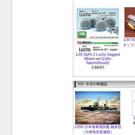
1/35
タッフ
1/35 SpPz 2 Luchs Sagged
Wheel set (2)(for
Takom/Revell)
3,960円
8月: 今月の特価品
1/350 日本海軍海防艦 鵜来型
（大掃海具装備型）