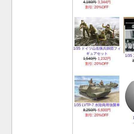
4,180円
3,344円
割引: 20%OFF
1/35 ドイツ山岳猟兵師団フィ
ギュアセット
1/3
1,540円
1,232円
割引: 20%OFF
1/35 LVTP-7 水陸両用強襲車
8,250円
6,600円
割引: 20%OFF