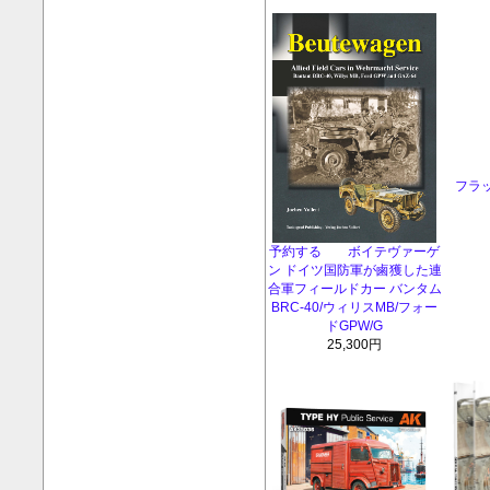
フラ
予約する ボイテヴァーゲ
ン ドイツ国防軍が鹵獲した連
合軍フィールドカー バンタム
BRC-40/ウィリスMB/フォー
ドGPW/G
25,300円