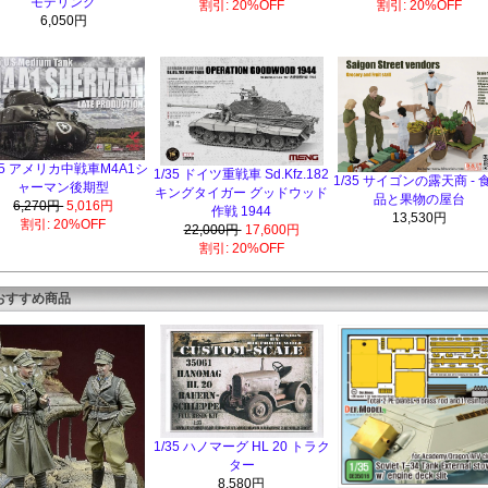
モデリング
割引: 20%OFF
割引: 20%OFF
6,050円
35 アメリカ中戦車M4A1シ
1/35 ドイツ重戦車 Sd.Kfz.182
1/35 サイゴンの露天商 - 
ャーマン後期型
キングタイガー グッドウッド
品と果物の屋台
6,270円
5,016円
作戦 1944
13,530円
割引: 20%OFF
22,000円
17,600円
割引: 20%OFF
おすすめ商品
1/35 ハノマーグ HL 20 トラク
ター
8,580円