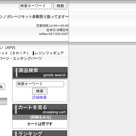
ョン／ガレージキット多数取り扱ってます〜
営業時間:12:00〜20:00
定休日:水曜定休
tel/fax:047-324-2437
（AFV)
キット（ＳＨＩＰ）
レジンフィギュア
パーツ・エッチングパーツ
詳細検索
[詳細をみる]
カートは空です