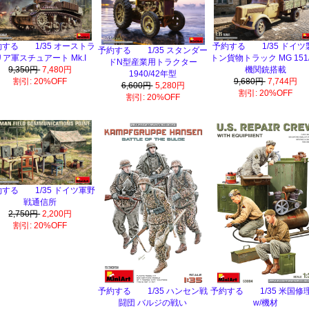
する 1/35 オーストラ
予約する 1/35 ドイツ
予約する 1/35 スタンダー
リア軍スチュアート Mk.I
トン貨物トラック MG 151/
ドN型産業用トラクター
9,350円
7,480円
機関銃搭載
1940/42年型
割引: 20%OFF
9,680円
7,744円
6,600円
5,280円
割引: 20%OFF
割引: 20%OFF
する 1/35 ドイツ軍野
戦通信所
2,750円
2,200円
割引: 20%OFF
予約する 1/35 ハンセン戦
予約する 1/35 米国修
闘団 バルジの戦い
w/機材