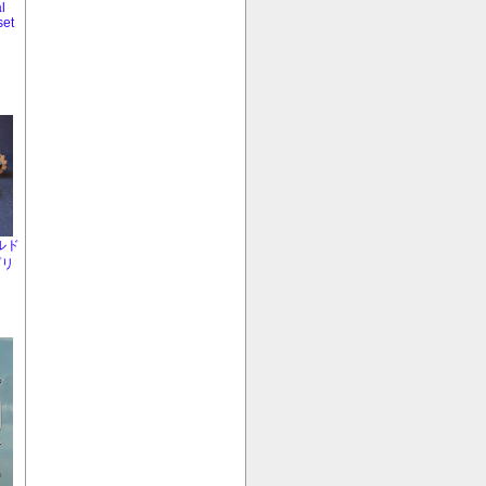
l
set
ルド
プリ