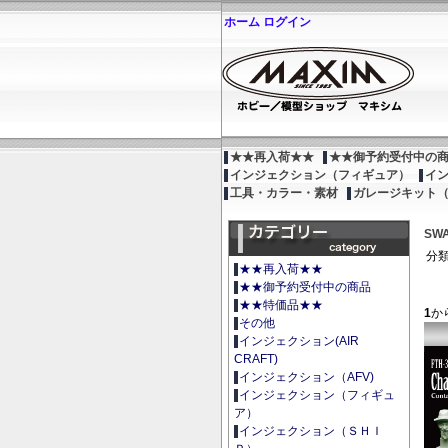
ホーム
ログイン
★★再入荷★★
★★御予約受付中の
インジェクション（フィギュア）
イ
工具・カラー・素材
ガレージキット
SWA
分類
★★再入荷★★
★★御予約受付中の商品
★★特価品★★
1
か
その他
インジェクション(AIR
CRAFT)
インジェクション（AFV)
インジェクション（フィギュ
ア）
インジェクション（ＳＨＩ