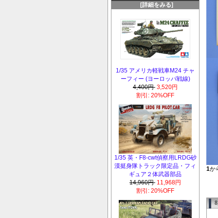
[詳細をみる]
1/35 アメリカ軽戦車M24 チャ
ーフィー (ヨーロッパ戦線)
4,400円
3,520円
割引: 20%OFF
1/35 英・F8-cwt偵察用LRDG砂
漠挺身隊トラック限定品・フィ
1
か
ギュア２体武器部品
14,960円
11,968円
割引: 20%OFF