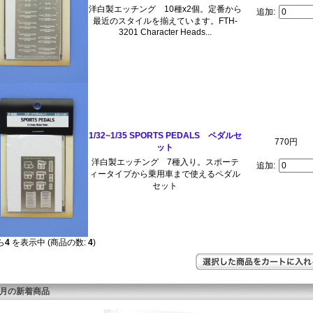
洋白製エッチング 10種x2個。定番から
追加:
最近のスタイルを揃えています。FTH-
3201 Character Heads...
1/32~1/35 SPORTS PEDALS ペダルセ
770円
ット
洋白製エッチング 7種入り。スポーテ
追加:
ィータイプから乗用車まで使えるペダル
セット
ら
4
を表示中 (商品の数:
4
)
8月の新着商品