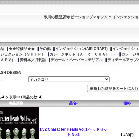
市川の模型店/ホビーショップマキシム 〜インジェクシ
商品
★★特価品★★
その他
インジェクション(AIR CRAFT)
インジェクション
ンジェクション（ＳＨＩＰ）
ガレージキット（ＡＩＲ ＣＲＡＦＴ）
ガレージ
（ＡＦＶ）
資料本／月刊誌
デカール・ペーパーマテリアル
ディテールアップ
SH DESIGN
:
ら
4
を表示中 (商品の数:
4
)
商品画像
品名-
価格
1/32 Character Heads vol.1 ヘッドセッ
ト No.1
1,430円