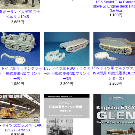
1/35 Soviet T-34 Externa
stove w/ Engine deck slit 
(for Aca
/35 ポーランド人民軍 兵士
1,100円
ベルリン1945
3,685円
1/35 ドイツ軍 ボルグヴァ
35 ドイツ軍 ケッテンクラー
1/35 ドイツ軍 RSO トラクタ
IV A型用 可動式履帯(3D
用 可動式履帯(3Dプリンタ
ー用 可動式履帯(3Dプリンタ
ンター製)
ー製)
ー製)
2,200円
1,980円
3,300円
35 ドイツ 試製 5.5cm FLAK
(VG2) Gerät 58
6,820円