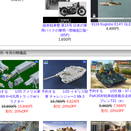
9116 Kugisho E14Y GL
国本戦車塾 第15号 日本の軍
4,400円
用バイクの黎明 ~増補改訂版~
(85P)
1,650円
8月: 今月の特価品
予約する 1/35 独・37
する 1/35 アメリカ軍
予約する 1/35 イギリス陸
PaK36対戦車砲搭載自走
088 4×4汎用トラックw/ト
軍 チャレンジャー1 Mk.3
ブレン731（e）
ラクター
10,780円
8,624円
9,460円
7,568円
19,800円
15,840円
割引: 20%OFF
割引: 20%OFF
割引: 20%OFF