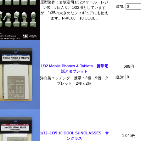
原型製作：岩坂浩司1/32スケール レジ
追加:
ン製 5個入り。1/32用としています
が、1/35の大きめなフィギュアにも使え
ます。P-AC06 10 COOL...
1/32 Mobile Phones & Tablets 携帯電
688円
話とタブレット
追加:
洋白製エッチング 携帯：3種（9個）タ
ブレット：2種ｘ2個
1/32~1/35 10 COOL SUNGLASSES サ
1,045円
ングラス