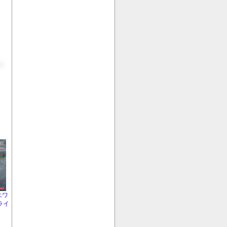
エワ
ライ