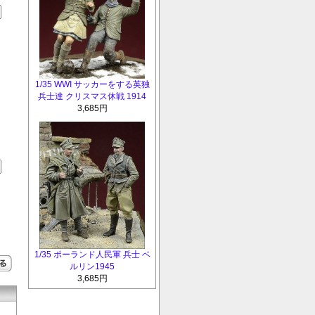
1/35 WWI サッカーをする英独
兵士達 クリスマス休戦 1914
3,685円
1/35 ポーランド人民軍 兵士 ベ
ルリン1945
3,685円