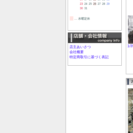
23
24
25
26
27
28
29
30
31
… 水曜定休
1/
店主あいさつ
会社概要
特定商取引に基づく表記