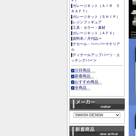
Ｐ）
ガレージキット（ＡＩＲ Ｃ
ＲＡＦＴ）
ガレージキット（ＳＨＩＰ）
レジンフィギュア
工具・カラー・素材
ガレージキット（ＡＦＶ）
資料本／月刊誌->
デカール・ペーパーマテリア
ル
ディテールアップパーツ・エ
ッチングパーツ
注目商品 ...
新着商品...
おすすめ商品...
全商品...