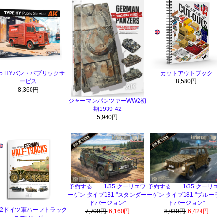
/35 HYバン・パブリックサ
カットアウトブック
ービス
8,580円
8,360円
ジャーマンパンツァーWW2初
期1939-42
5,940円
予約する 1/35 クーリエワ
予約する 1/35 クーリ
ーゲン タイプ181 "スタンダー
ーゲン タイプ181 "ブルー
ドバージョン"
トバージョン"
W2ドイツ軍ハーフトラック
7,700円
6,160円
8,030円
6,424円