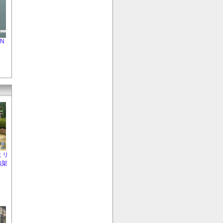
EN
ミリ
砲架