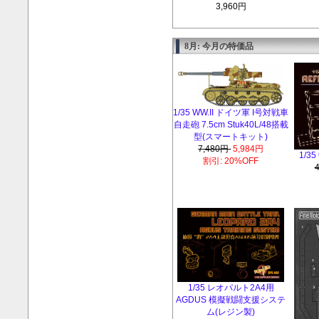
3,960円
8月: 今月の特価品
1/35 WW.II ドイツ軍 I号対戦車
自走砲 7.5cm Stuk40L/48搭載
型(スマートキット)
7,480円
5,984円
1/
割引: 20%OFF
1/35 レオパルト2A4用
AGDUS 模擬戦闘支援システ
ム(レジン製)