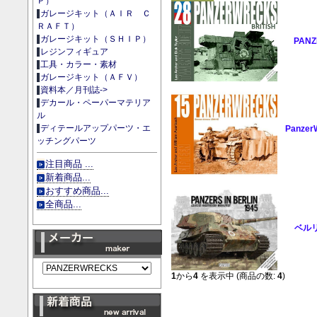
Ｐ）
ガレージキット（ＡＩＲ Ｃ
ＲＡＦＴ）
ガレージキット（ＳＨＩＰ）
PANZ
レジンフィギュア
工具・カラー・素材
ガレージキット（ＡＦＶ）
資料本／月刊誌->
デカール・ペーパーマテリア
ル
ディテールアップパーツ・エ
Panzer
ッチングパーツ
注目商品 ...
新着商品...
おすすめ商品...
全商品...
ベル
1
から
4
を表示中 (商品の数:
4
)