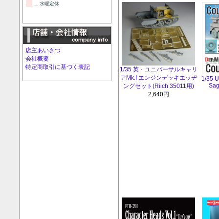
… 水曜定休
店主あいさつ
会社概要
特定商取引に基づく表記
1/35 英・ユニバーサルキャリ
アMk.I エンジンデッキエッヂ
1/35 
Sag
ングセット(Riich 35011用)
2,640円