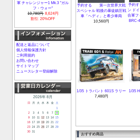
軍 チャレンジャー1 Mk.3 "ガル
予約
予約する 第一次世界大戦
フ・ウォー"
ン ド
スペシャル 戦後の暴徒鎮圧戦
10,780円
8,624円
合軍フ
車「ヘディ」と希少車両
割引: 20%OFF
BRC-
10,560円
配送と返品について
個人情報保護方針
ご利用規約
お問い合わせ
サイトマップ
ニュースレター登録解除
1/35 トラバント 601S ラリー
1/3
7,480円
2026年 8月
日
月
火
水
木
金
土
1
2
3
4
5
6
7
8
9
10
11
12
13
14
15
16
17
18
19
20
21
22
23
24
25
26
27
28
29
30
31
おすすめ商品