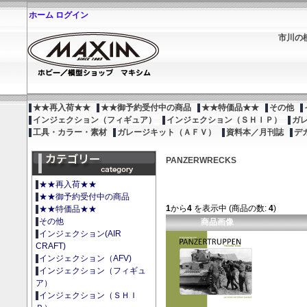
ホーム
ログイン
市川の
★★再入荷★★
★★御予約受付中の商品
★★特価品★★
その他
インジェクション（フィギュア）
インジェクション（ＳＨＩＰ）
ガ
工具・カラー・素材
ガレージキット（ＡＦＶ）
資料本／月刊誌
デ
PANZERWRECKS
★★再入荷★★
★★御予約受付中の商品
1
から
4
を表示中 (商品の数:
4
)
★★特価品★★
その他
商品画像
インジェクション(AIR
CRAFT)
インジェクション（AFV)
インジェクション（フィギュ
ア）
インジェクション（ＳＨＩ