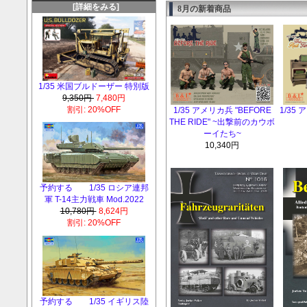
[詳細をみる]
8月の新着商品
1/35 米国ブルドーザー 特別版
9,350円
7,480円
割引: 20%OFF
1/35 アメリカ兵 "BEFORE
1/35
THE RIDE" ~出撃前のカウボ
ーイたち~
10,340円
予約する 1/35 ロシア連邦
軍 T-14主力戦車 Mod.2022
10,780円
8,624円
割引: 20%OFF
予約する 1/35 イギリス陸