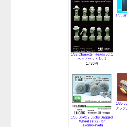
1/35
1/32 Character Heads vol.1
ヘッドセット No.1
1,430円
1/35
タッフ
1/35 SpPz 2 Luchs Sagged
Wheel set (2)(for
Takom/Revell)