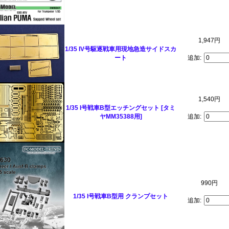
1,947円
1/35 IV号駆逐戦車用現地急造サイドスカ
ート
追加:
1,540円
1/35 I号戦車B型エッチングセット [タミ
ヤMM35388用]
追加:
990円
1/35 I号戦車B型用 クランプセット
追加: