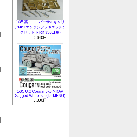
1/35 英・ユニバーサルキャリ
アMk.I エンジンデッキエッヂン
グセット(Riich 35011用)
2,640円
1/35 U.S Cougar 6x6 MRAP
Sagged Wheel set (for MENG)
3,300円