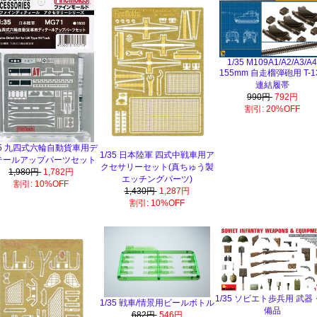
1/35 M109A1/A2/A3/A
155mm 自走榴弾砲用 T-1
連結履帯
990円
792円
割引: 20%OFF
35 九四式六輪自動貨車用デ
1/35 日本陸軍 四式中戦車用ア
テールアップパーツセット
クセサリーセット(真ちゅう製
1,980円
1,782円
エッチングパーツ)
割引: 10%OFF
1,430円
1,287円
割引: 10%OFF
1/35 ソビエト歩兵用 武器
1/35 戦車/情景用ビールボトル
備品
682円
546円