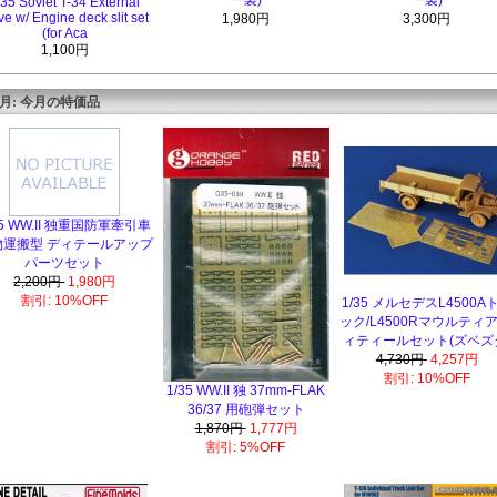
ー製)
ー製)
/35 Soviet T-34 External
ve w/ Engine deck slit set
1,980円
3,300円
(for Aca
1,100円
8月: 今月の特価品
35 WW.II 独重国防軍牽引車
物運搬型 ディテールアップ
パーツセット
2,200円
1,980円
割引: 10%OFF
1/35 メルセデスL4500A
ック/L4500Rマウルティア
ィティールセット(ズベズ
4,730円
4,257円
割引: 10%OFF
1/35 WW.II 独 37mm-FLAK
36/37 用砲弾セット
1,870円
1,777円
割引: 5%OFF