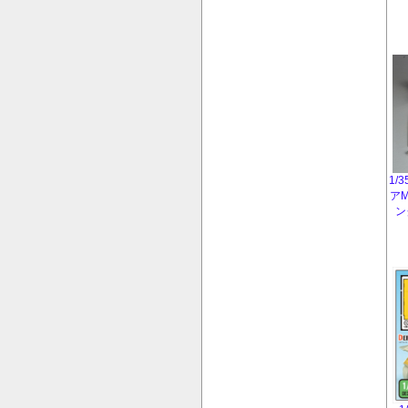
1/
アM
ン