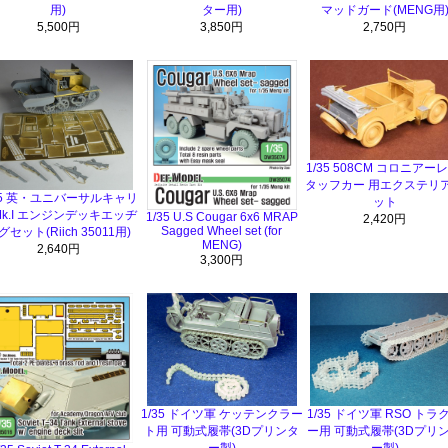
用)
ター用)
マッドガード(MENG用
5,500円
3,850円
2,750円
1/35 508CM コロニアーレ
タッフカー 用エクステリ
35 英・ユニバーサルキャリ
ット
k.I エンジンデッキエッヂ
1/35 U.S Cougar 6x6 MRAP
2,420円
Sagged Wheel set (for
グセット(Riich 35011用)
MENG)
2,640円
3,300円
1/35 ドイツ軍 ケッテンクラー
1/35 ドイツ軍 RSO トラ
ト用 可動式履帯(3Dプリンタ
ー用 可動式履帯(3Dプリ