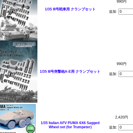
990円
1/35 III号戦車用 クランプセット
追加:
990円
1/35 III号突撃砲A-E用 クランプセット
追加:
2,420円
1/35 Italian AFV PUMA 6X6 Sagged
Wheel set (for Trumpeter)
追加: