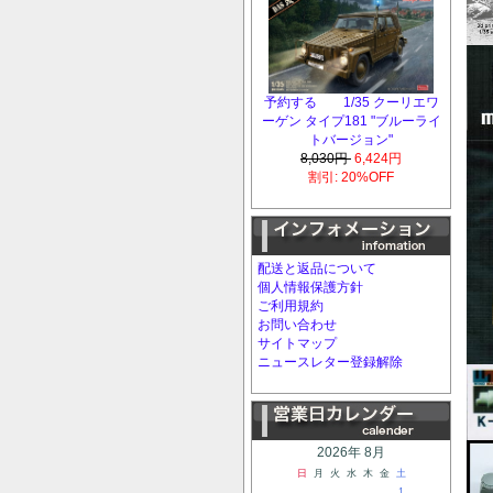
予約する 1/35 クーリエワ
ーゲン タイプ181 "ブルーライ
トバージョン"
8,030円
6,424円
割引: 20%OFF
配送と返品について
個人情報保護方針
ご利用規約
お問い合わせ
サイトマップ
ニュースレター登録解除
2026年 8月
日
月
火
水
木
金
土
1