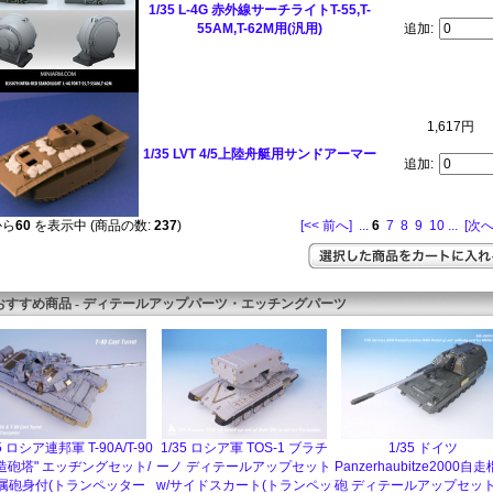
1/35 L-4G 赤外線サーチライトT-55,T-
55AM,T-62M用(汎用)
追加:
1,617円
1/35 LVT 4/5上陸舟艇用サンドアーマー
追加:
から
60
を表示中 (商品の数:
237
)
[<< 前へ]
...
6
7
8
9
10
...
[次へ
おすすめ商品 - ディテールアップパーツ・エッチングパーツ
5 ロシア連邦軍 T-90A/T-90
1/35 ロシア軍 TOS-1 ブラチ
1/35 ドイツ
造砲塔" エッヂングセット/
ーノ ディテールアップセット
Panzerhaubitze2000自
属砲身付(トランペッター
w/サイドスカート(トランペッ
砲 ディテールアップセット 