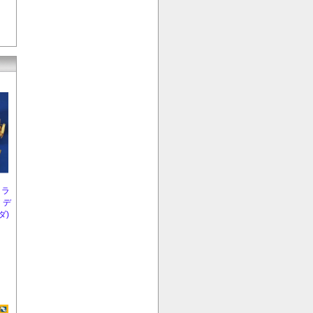
トラ
 デ
ダ)