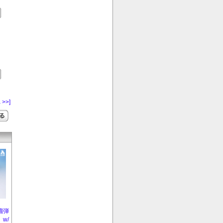
 >>]
走榴弾
w/