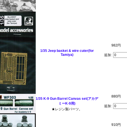
982円
1/35 Jeep basket & wire cuter(for
Tamiya)
追加:
880円
1/35 K-9 Gun Barrel Canvas set(アカデ
ミーK-9用)
追加:
★レジン製パーツ。
910円