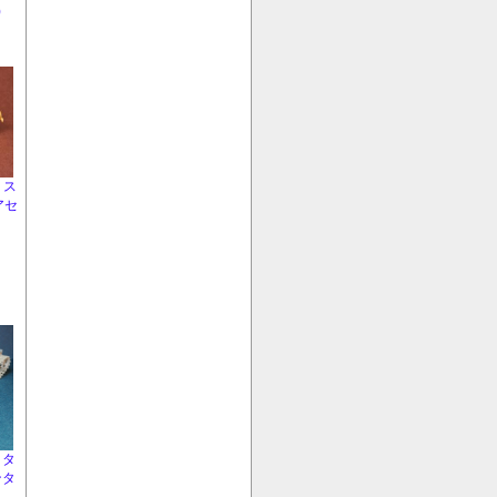
)
 ス
アセ
クタ
ンタ