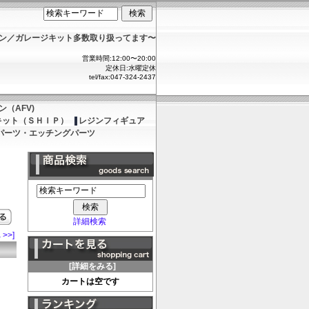
ョン／ガレージキット多数取り扱ってます〜
営業時間:12:00〜20:00
定休日:水曜定休
tel/fax:047-324-2437
（AFV)
キット（ＳＨＩＰ）
レジンフィギュア
パーツ・エッチングパーツ
詳細検索
 >>]
[詳細をみる]
カートは空です