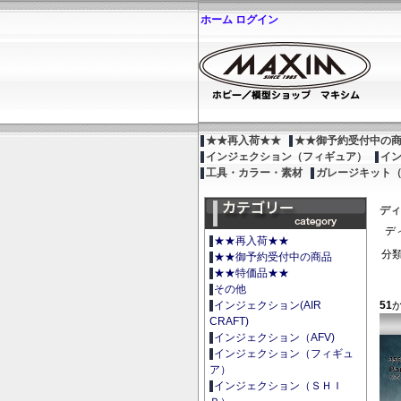
ホーム
ログイン
★★再入荷★★
★★御予約受付中の
インジェクション（フィギュア）
イ
工具・カラー・素材
ガレージキット
ディ
デ
★★再入荷★★
分類
★★御予約受付中の商品
★★特価品★★
その他
51
インジェクション(AIR
CRAFT)
インジェクション（AFV)
インジェクション（フィギュ
ア）
インジェクション（ＳＨＩ