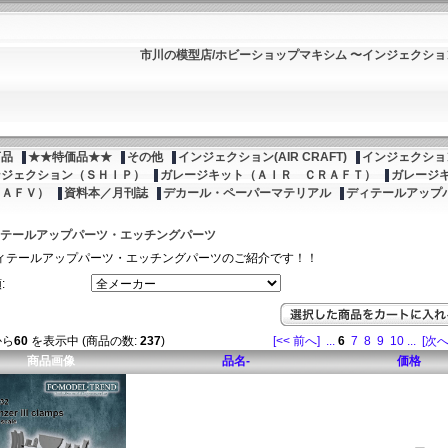
市川の模型店/ホビーショップマキシム 〜インジェクシ
商品
★★特価品★★
その他
インジェクション(AIR CRAFT)
インジェクション
ンジェクション（ＳＨＩＰ）
ガレージキット（ＡＩＲ ＣＲＡＦＴ）
ガレージ
（ＡＦＶ）
資料本／月刊誌
デカール・ペーパーマテリアル
ディテールアップ
テールアップパーツ・エッチングパーツ
ィテールアップパーツ・エッチングパーツのご紹介です！！
:
から
60
を表示中 (商品の数:
237
)
[<< 前へ]
...
6
7
8
9
10
...
[次へ
商品画像
品名-
価格