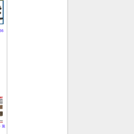
4
36
・装