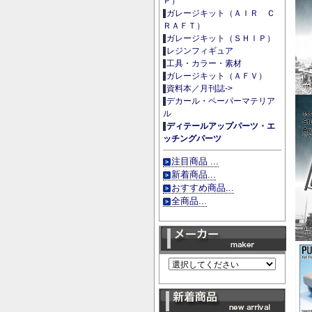
Ｐ）
ガレージキット（ＡＩＲ Ｃ
ＲＡＦＴ）
ガレージキット（ＳＨＩＰ）
レジンフィギュア
工具・カラー・素材
ガレージキット（ＡＦＶ）
資料本／月刊誌->
デカール・ペーパーマテリア
ル
ディテールアップパーツ・エ
ッチングパーツ
注目商品 ...
新着商品...
おすすめ商品...
全商品...