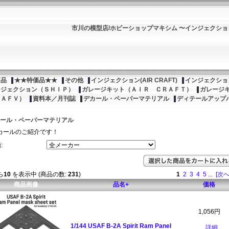
市川の模型店/ホビーショップマキシム 〜インジェクシ
商品
★★特価品★★
その他
インジェクション(AIR CRAFT)
インジェクション
ンジェクション（ＳＨＩＰ）
ガレージキット（ＡＩＲ ＣＲＡＦＴ）
ガレージ
（ＡＦＶ）
資料本／月刊誌
デカール・ペーパーマテリアル
ディテールアップ
ール・ペーパーマテリアル
カールのご紹介です！
:
ら
10
を表示中 (商品の数:
231
)
1
2
3
4
5
...
[次へ
商品画像
品名+
価格
1,056円
1/144 USAF B-2A Spirit Ram Panel
...詳細