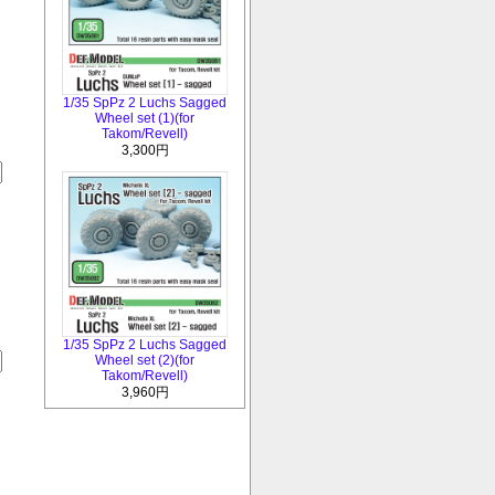
1/35 SpPz 2 Luchs Sagged
Wheel set (1)(for
Takom/Revell)
3,300円
1/35 SpPz 2 Luchs Sagged
Wheel set (2)(for
Takom/Revell)
3,960円