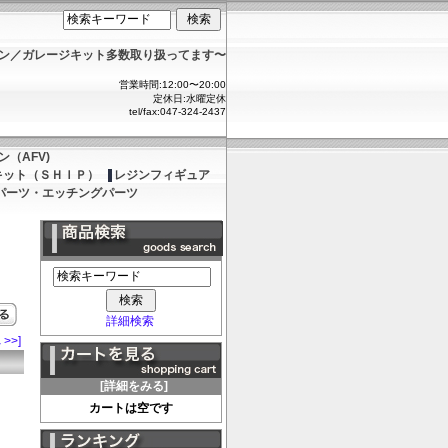
ョン／ガレージキット多数取り扱ってます〜
営業時間:12:00〜20:00
定休日:水曜定休
tel/fax:047-324-2437
（AFV)
キット（ＳＨＩＰ）
レジンフィギュア
パーツ・エッチングパーツ
詳細検索
 >>]
[詳細をみる]
カートは空です