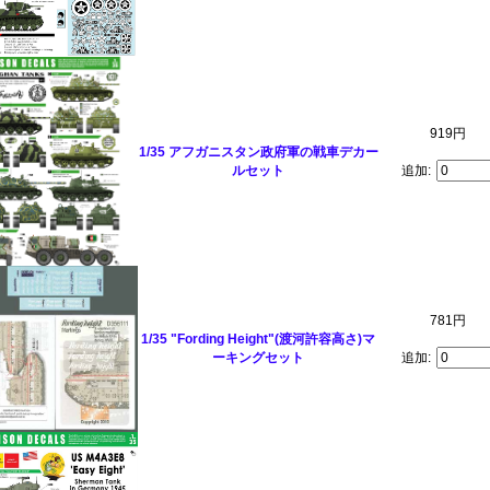
919円
1/35 アフガニスタン政府軍の戦車デカー
ルセット
追加:
781円
1/35 "Fording Height"(渡河許容高さ)マ
ーキングセット
追加: