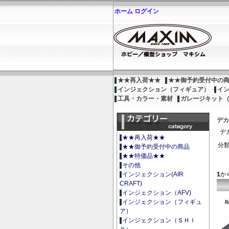
ホーム
ログイン
★★再入荷★★
★★御予約受付中の
インジェクション（フィギュア）
イ
工具・カラー・素材
ガレージキット
デカ
デ
★★再入荷★★
分類
★★御予約受付中の商品
★★特価品★★
その他
1
か
インジェクション(AIR
CRAFT)
インジェクション（AFV)
インジェクション（フィギュ
ア）
インジェクション（ＳＨＩ