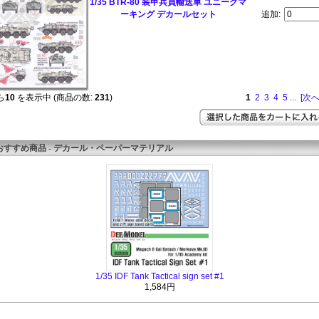
1/35 BTR-80 装甲兵員輸送車 ユニークマ
ーキング デカールセット
追加:
ら
10
を表示中 (商品の数:
231
)
1
2
3
4
5
...
[次へ
おすすめ商品 - デカール・ペーパーマテリアル
1/35 IDF Tank Tactical sign set #1
1,584円