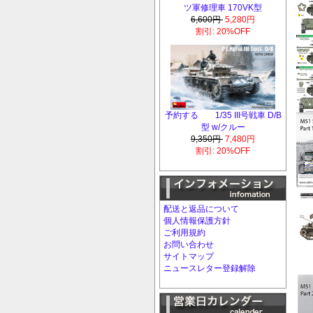
ツ軍修理車 170VK型
6,600円
5,280円
割引: 20%OFF
予約する 1/35 III号戦車 D/B
型 w/クルー
9,350円
7,480円
割引: 20%OFF
配送と返品について
個人情報保護方針
ご利用規約
お問い合わせ
サイトマップ
ニュースレター登録解除