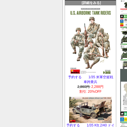
[詳細をみる]
予約する 1/35 米軍空挺戦
車跨乗兵
2,860円
2,288円
割引: 20%OFF
予約する 1/35 Kfz.2/40 ドイ