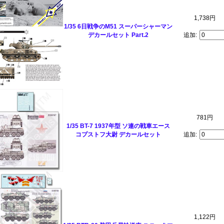
1,738円
1/35 6日戦争のM51 スーパーシャーマン
デカールセット Part.2
追加:
781円
1/35 BT-7 1937年型 ソ連の戦車エース
コプストフ大尉 デカールセット
追加:
1,122円