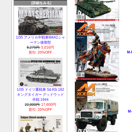
[詳細をみる]
1/35 アメリカ中戦車M4A1シャ
ーマン後期型
6,270円
5,016円
M-
割引: 20%OFF
1/35 ドイツ重戦車 Sd.Kfz.182
キングタイガー グッドウッド
作戦 1944
22,000円
17,600円
割引: 20%OFF
M-