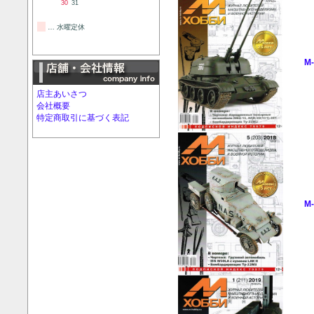
30
31
… 水曜定休
M-
店主あいさつ
会社概要
特定商取引に基づく表記
M-