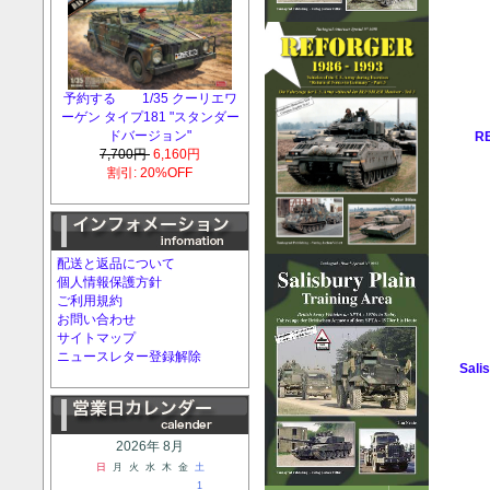
予約する 1/35 クーリエワ
ーゲン タイプ181 "スタンダー
ドバージョン"
RE
7,700円
6,160円
割引: 20%OFF
配送と返品について
個人情報保護方針
ご利用規約
お問い合わせ
サイトマップ
ニュースレター登録解除
Sali
2026年 8月
日
月
火
水
木
金
土
1