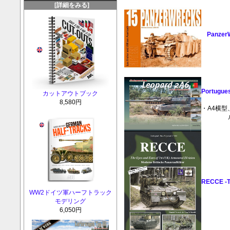
[詳細をみる]
Panzer
Portugues
カットアウトブック
8,580円
・A4横型
RECCE -Th
WW2ドイツ軍ハーフトラック
モデリング
6,050円