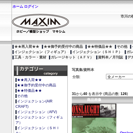
ホーム
ログイン
市川の
★★再入荷★★
★★御予約受付中の商品
★★特価品★★
その他
インジェクション（フィギュア）
インジェクション（ＳＨＩＰ）
ガ
工具・カラー・素材
ガレージキット（ＡＦＶ）
資料本／月刊誌
デ
写真集/資料本
分類:
★★再入荷★★
★★御予約受付中の商品
★★特価品★★
31
から
40
を表示中 (商品の数:
126
)
その他
商品画像
インジェクション(AIR
CRAFT)
インジェクション（AFV)
インジェクション（フィギュ
ア）
インジェクション（ＳＨＩ