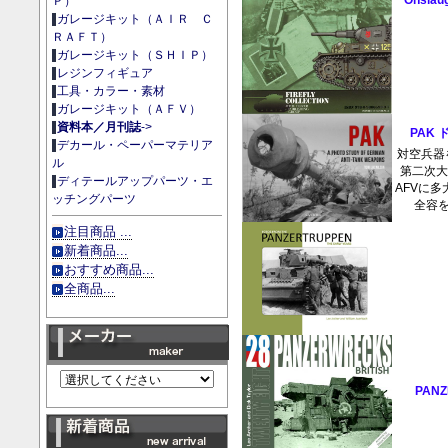
Onslaug
Ｐ）
ガレージキット（ＡＩＲ Ｃ
ＲＡＦＴ）
ガレージキット（ＳＨＩＰ）
レジンフィギュア
工具・カラー・素材
ガレージキット（ＡＦＶ）
資料本／月刊誌
->
PAK
デカール・ペーパーマテリア
対空兵器
ル
第二次
ディテールアップパーツ・エ
AFVに
ッチングパーツ
全容を
注目商品 ...
新着商品...
おすすめ商品...
全商品...
PANZ