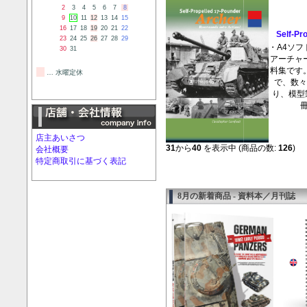
2
3
4
5
6
7
8
9
10
11
12
13
14
15
16
17
18
19
20
21
22
Self-Pr
23
24
25
26
27
28
29
・A4ソフ
30
31
アーチャ
料集です
… 水曜定休
で、数
り、模型
冊
店主あいさつ
31
から
40
を表示中 (商品の数:
126
)
会社概要
特定商取引に基づく表記
8月の新着商品 - 資料本／月刊誌