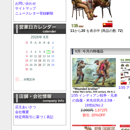
お問い合わせ
サイトマップ
ニュースレター登録解除
11
から
20
を表示中 (商品の数:
72
)
2026年 8月
日
月
火
水
木
金
土
1
8月: 今月の特価品
2
3
4
5
6
7
8
9
10
11
12
13
14
15
16
17
18
19
20
21
22
23
24
25
26
27
28
29
30
31
… 水曜定休
1/35
1/35 インディアン戦争・兄弟
の負傷・米先住民兵士3体・
18世紀No.2
店主あいさつ
2,090円
1,672円
会社概要
割引: 20%OFF
特定商取引に基づく表記