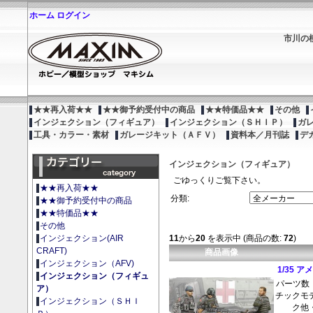
ホーム
ログイン
市川の
★★再入荷★★
★★御予約受付中の商品
★★特価品★★
その他
インジェクション（フィギュア）
インジェクション（ＳＨＩＰ）
ガ
工具・カラー・素材
ガレージキット（ＡＦＶ）
資料本／月刊誌
デ
インジェクション（フィギュア）
ごゆっくりご覧下さい。
★★再入荷★★
分類:
★★御予約受付中の商品
★★特価品★★
その他
11
から
20
を表示中 (商品の数:
72
)
インジェクション(AIR
CRAFT)
商品画像
インジェクション（AFV)
1/35 
インジェクション（フィギュ
パーツ数：
ア）
チックモ
インジェクション（ＳＨＩ
ク他