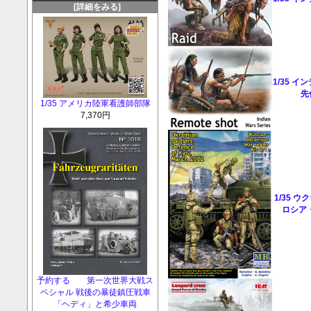
[詳細をみる]
1/35 
先
1/35 アメリカ陸軍看護師部隊
7,370円
1/35 
ロシア
予約する 第一次世界大戦ス
ペシャル 戦後の暴徒鎮圧戦車
「ヘディ」と希少車両