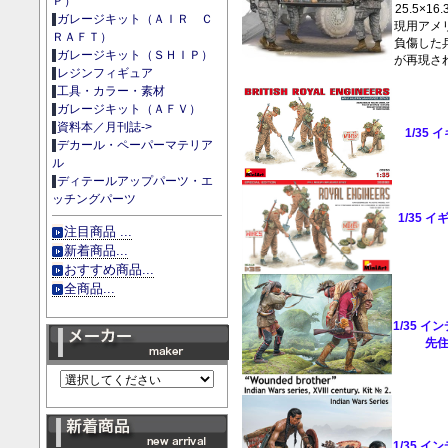
Ｐ）
25.5×1
ガレージキット（ＡＩＲ Ｃ
現用アメ
ＲＡＦＴ）
負傷した
ガレージキット（ＳＨＩＰ）
が再現さ
レジンフィギュア
工具・カラー・素材
ガレージキット（ＡＦＶ）
資料本／月刊誌->
1/35
デカール・ペーパーマテリア
ル
ディテールアップパーツ・エ
ッチングパーツ
1/35 
注目商品 ...
新着商品...
おすすめ商品...
全商品...
1/35 
先住
1/35 