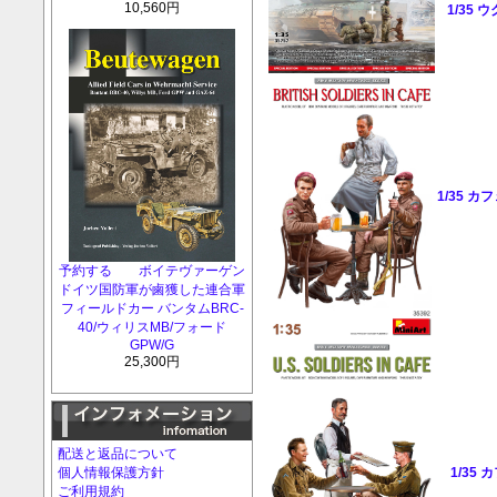
10,560円
1/35
1/35 
予約する ボイテヴァーゲン
ドイツ国防軍が鹵獲した連合軍
フィールドカー バンタムBRC-
40/ウィリスMB/フォード
GPW/G
25,300円
配送と返品について
1/35
個人情報保護方針
ご利用規約