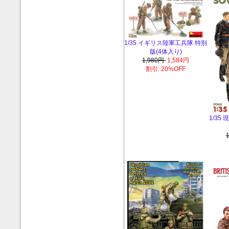
1/35 イギリス陸軍工兵隊 特別
版(4体入り)
1,980円
1,584円
割引: 20%OFF
1/35