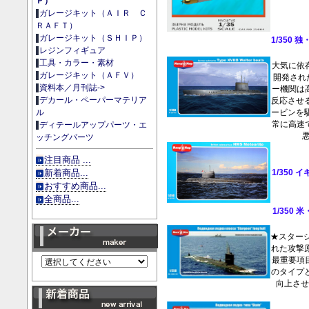
Ｐ）
ガレージキット（ＡＩＲ Ｃ
ＲＡＦＴ）
ガレージキット（ＳＨＩＰ）
1/350 
レジンフィギュア
工具・カラー・素材
大気に依
ガレージキット（ＡＦＶ）
開発された
資料本／月刊誌->
ー機関は
デカール・ペーパーマテリア
反応させ
ービンを
ル
常に高速
ディテールアップパーツ・エ
悪
ッチングパーツ
注目商品 ...
1/350
新着商品...
おすすめ商品...
全商品...
1/350
★スタージ
れた攻撃
最重要項
のタイプ
向上さ