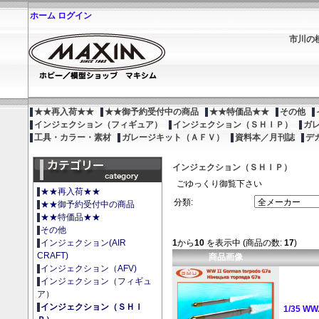
ホーム
ログイン
市川の
★★再入荷★★
★★御予約受付中の商品
★★特価品★★
その他
インジェクション（フィギュア）
インジェクション（ＳＨＩＰ）
ガ
工具・カラー・素材
ガレージキット（ＡＦＶ）
資料本／月刊誌
デ
インジェクション（ＳＨＩＰ）
ごゆっくり御覧下さい
★★再入荷★★
分類:
★★御予約受付中の商品
★★特価品★★
その他
1
から
10
を表示中 (商品の数:
17
)
インジェクション(AIR
CRAFT)
商品画像
インジェクション（AFV)
インジェクション（フィギュ
ア）
インジェクション（ＳＨＩ
1/35 W