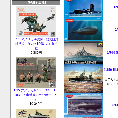
[詳細をみる]
1
1
1/35 アメリカ海兵隊 ~戦友は絶
対見捨てない~ 1968 フエ市街
戦
1/700
6,380円
1/350
☆フルハ
チキット 
1/35 アメリカ兵 "BEFORE THE
RIDE" ~出撃前のカウボーイた
ち~
10,340円
1/