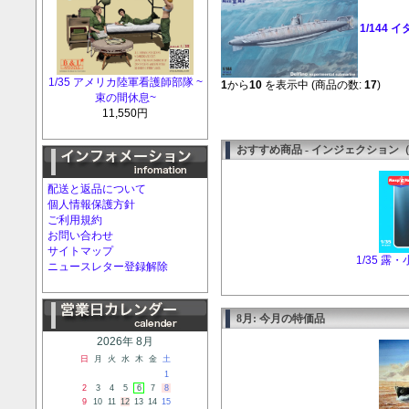
1/144
1/35 アメリカ陸軍看護師部隊 ~
1
から
10
を表示中 (商品の数:
17
)
束の間休息~
11,550円
おすすめ商品 - インジェクション
配送と返品について
個人情報保護方針
ご利用規約
お問い合わせ
サイトマップ
1/35 
ニュースレター登録解除
8月: 今月の特価品
2026年 8月
日
月
火
水
木
金
土
1
2
3
4
5
6
7
8
9
10
11
12
13
14
15