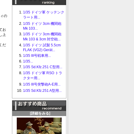
1/35 ドイツ軍 ケッテンク
ィの
ラート用...
1/35 ドイツ 3cm 機関砲
Mk 103...
てお
1/35 ドイツ 3cm 機関砲
し上
Mk 103 & 3cm 対空砲...
くだ
1/35 ドイツ 試製 5.5cm
FLAK (VG2) Gerät...
1/35 III号戦車用...
1/35...
1/35 Sd.Kfz.251 C型用...
1/35 ドイツ軍 RSO トラ
クター用...
1/35 III号突撃砲A-E用...
1/35 Sd.Kfz.251 A型用...
[詳細をみる]