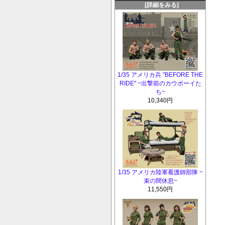
[詳細をみる]
1/35 アメリカ兵 "BEFORE THE
RIDE" ~出撃前のカウボーイた
ち~
10,340円
1/35 アメリカ陸軍看護師部隊 ~
束の間休息~
11,550円