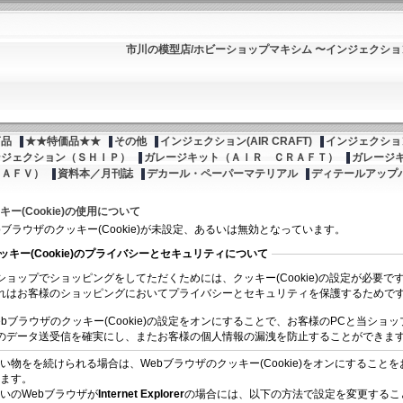
市川の模型店/ホビーショップマキシム 〜インジェクシ
商品
★★特価品★★
その他
インジェクション(AIR CRAFT)
インジェクション
ンジェクション（ＳＨＩＰ）
ガレージキット（ＡＩＲ ＣＲＡＦＴ）
ガレージ
（ＡＦＶ）
資料本／月刊誌
デカール・ペーパーマテリアル
ディテールアップ
キー(Cookie)の使用について
bブラウザのクッキー(Cookie)が未設定、あるいは無効となっています。
ッキー(Cookie)のプライバシーとセキュリティについて
ショップでショッピングをしてただくためには、クッキー(Cookie)の設定が必要で
れはお客様のショッピングにおいてプライバシーとセキュリティを保護するためで
ebブラウザのクッキー(Cookie)の設定をオンにすることで、お客様のPCと当ショッ
のデータ送受信を確実にし、またお客様の個人情報の漏洩を防止することができま
い物をを続けられる場合は、Webブラウザのクッキー(Cookie)をオンにすることを
ます。
いのWebブラウザが
Internet Explorer
の場合には、以下の方法で設定を変更するこ