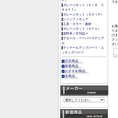
Ｐ）
でき
ガレージキット（ＡＩＲ Ｃ
ＲＡＦＴ）
ガレージキット（ＳＨＩＰ）
レジンフィギュア
工具・カラー・素材
お客
ガレージキット（ＡＦＶ）
りま
資料本／月刊誌->
げま
デカール・ペーパーマテリア
クッ
ル
さい
ディテールアップパーツ・エ
ッチングパーツ
注目商品 ...
新着商品...
おすすめ商品...
全商品...