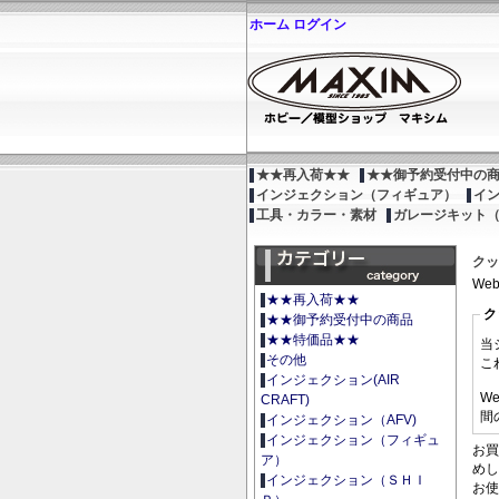
ホーム
ログイン
★★再入荷★★
★★御予約受付中の
インジェクション（フィギュア）
イ
工具・カラー・素材
ガレージキット
クッ
We
★★再入荷★★
ク
★★御予約受付中の商品
★★特価品★★
当
その他
こ
インジェクション(AIR
W
CRAFT)
間
インジェクション（AFV)
インジェクション（フィギュ
お買
ア）
めし
インジェクション（ＳＨＩ
お使