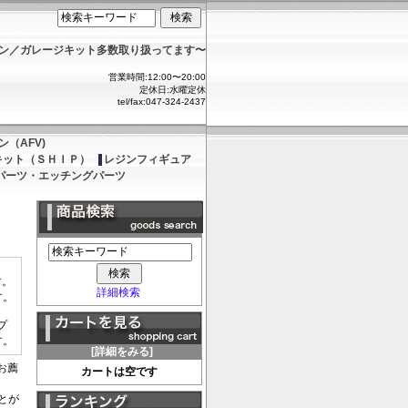
ョン／ガレージキット多数取り扱ってます〜
営業時間:12:00〜20:00
定休日:水曜定休
tel/fax:047-324-2437
（AFV)
キット（ＳＨＩＰ）
レジンフィギュア
パーツ・エッチングパーツ
す。
詳細検索
す。
プ
す。
[詳細をみる]
お薦
カートは空です
とが