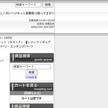
ョン／ガレージキット多数取り扱ってます〜
営業時間:12:00〜20:00
定休日:水曜定休
tel/fax:047-324-2437
（AFV)
キット（ＳＨＩＰ）
レジンフィギュア
パーツ・エッチングパーツ
グパ
詳細検索
[詳細をみる]
カートは空です