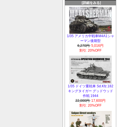
[詳細をみる]
1/35 アメリカ中戦車M4A1シャ
ーマン後期型
6,270円
5,016円
割引: 20%OFF
1/35 ドイツ重戦車 Sd.Kfz.182
キングタイガー グッドウッド
作戦 1944
22,000円
17,600円
割引: 20%OFF