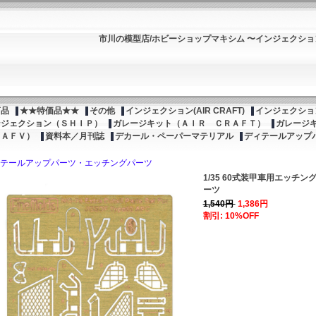
市川の模型店/ホビーショップマキシム 〜インジェクシ
商品
★★特価品★★
その他
インジェクション(AIR CRAFT)
インジェクション
ンジェクション（ＳＨＩＰ）
ガレージキット（ＡＩＲ ＣＲＡＦＴ）
ガレージ
（ＡＦＶ）
資料本／月刊誌
デカール・ペーパーマテリアル
ディテールアップ
テールアップパーツ・エッチングパーツ
1/35 60式装甲車用エッチン
ーツ
1,540円
1,386円
割引: 10%OFF