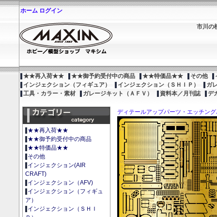
ホーム
ログイン
市川の
★★再入荷★★
★★御予約受付中の商品
★★特価品★★
その他
インジェクション（フィギュア）
インジェクション（ＳＨＩＰ）
ガ
工具・カラー・素材
ガレージキット（ＡＦＶ）
資料本／月刊誌
デ
ディテールアップパーツ・エッチング
★★再入荷★★
★★御予約受付中の商品
★★特価品★★
その他
インジェクション(AIR
CRAFT)
インジェクション（AFV)
インジェクション（フィギュ
ア）
インジェクション（ＳＨＩ