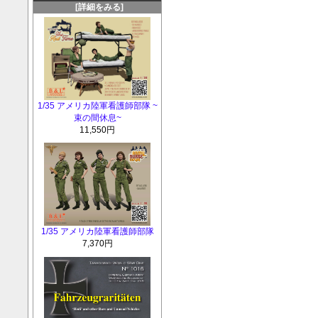
[詳細をみる]
1/35 アメリカ陸軍看護師部隊 ~
束の間休息~
11,550円
1/35 アメリカ陸軍看護師部隊
7,370円