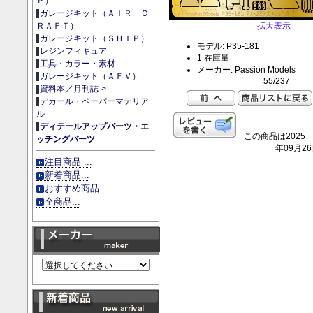
Ｐ）
ガレージキット（ＡＩＲ Ｃ
拡大表示
ＲＡＦＴ）
ガレージキット（ＳＨＩＰ）
モデル: P35-181
レジンフィギュア
1 在庫量
工具・カラー・素材
メーカー: Passion Models
ガレージキット（ＡＦＶ）
55/237
資料本／月刊誌->
デカール・ペーパーマテリア
ル
ディテールアップパーツ・エ
この商品は2025
ッチングパーツ
年09月2
注目商品 ...
新着商品...
おすすめ商品...
全商品...