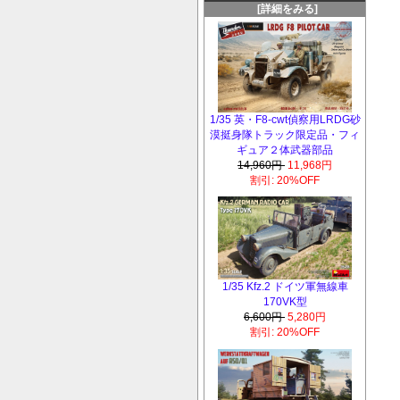
[詳細をみる]
1/35 英・F8-cwt偵察用LRDG砂
漠挺身隊トラック限定品・フィ
ギュア２体武器部品
14,960円
11,968円
割引: 20%OFF
1/35 Kfz.2 ドイツ軍無線車
170VK型
6,600円
5,280円
割引: 20%OFF