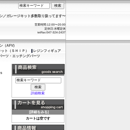
ョン／ガレージキット多数取り扱ってます〜
営業時間:12:00〜20:00
定休日:水曜定休
tel/fax:047-324-2437
（AFV)
キット（ＳＨＩＰ）
レジンフィギュア
パーツ・エッチングパーツ
rs
詳細検索
[詳細をみる]
カートは空です