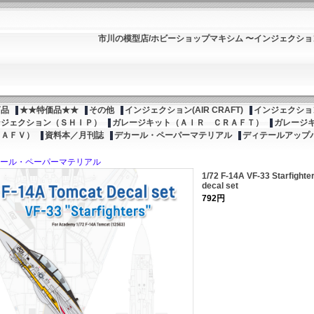
市川の模型店/ホビーショップマキシム 〜インジェクシ
商品
★★特価品★★
その他
インジェクション(AIR CRAFT)
インジェクション
ンジェクション（ＳＨＩＰ）
ガレージキット（ＡＩＲ ＣＲＡＦＴ）
ガレージ
（ＡＦＶ）
資料本／月刊誌
デカール・ペーパーマテリアル
ディテールアップ
ール・ペーパーマテリアル
1/72 F-14A VF-33 Starfighte
decal set
792円