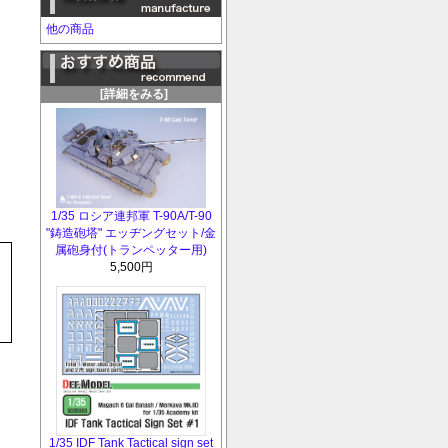
他の商品
[詳細をみる]
1/35 ロシア連邦軍 T-90A/T-90
"鋳造砲塔" エッヂングセット/金
属砲身付(トランペッター用)
5,500円
1/35 IDF Tank Tactical sign set