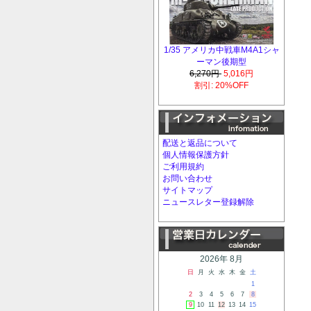
1/35 アメリカ中戦車M4A1シャ
ーマン後期型
6,270円
5,016円
割引: 20%OFF
配送と返品について
個人情報保護方針
ご利用規約
お問い合わせ
サイトマップ
ニュースレター登録解除
2026年 8月
日
月
火
水
木
金
土
1
2
3
4
5
6
7
8
9
10
11
12
13
14
15