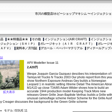
市川の模型店/ホビーショップマキシム 〜インジェクシ
商品
★★特価品★★
その他
インジェクション(AIR CRAFT)
インジェクション
ンジェクション（ＳＨＩＰ）
ガレージキット（ＡＩＲ ＣＲＡＦＴ）
ガレージ
（ＡＦＶ）
資料本／月刊誌
デカール・ペーパーマテリアル
ディテールアップ
誌
AFV Modeller Issue 11
2,420円
Wespe Joaquin Garcia Gazquez descibes his interpretation of 
Tamiya kit Trucks N Tracks 2003 Our photo report from this yea
show Northern Exposure Andreas Gey builds a Norwegian
Leopard 1 in realistic setting Xtreme Detail The American Abr
M1A1D up close T34/85 Adam Wilder shows how to build an
accurate 1944 production model Keeping Track More new
拡大表示
releases Green Grille Jean-Baptiste Verlhac builds a Grille wit
unusual camouflage scheme Hetzer Scheme for the Grille Ausf
y Creager discusses the background to the Green Grille scheme
モデル: ISSUE 11