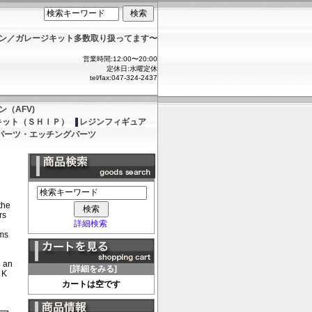
ョン／ガレージキット多数取り扱ってます〜
営業時間:12:00〜20:00
定休日:水曜定休
tel/fax:047-324-2437
（AFV)
キット（ＳＨＩＰ）
レジンフィギュア
パーツ・エッチングパーツ
the
rs
詳細検索
ams
h an
[詳細をみる]
 K
カートは空です