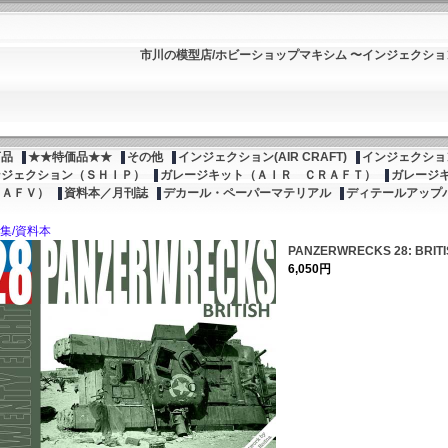
市川の模型店/ホビーショップマキシム 〜インジェクシ
商品
★★特価品★★
その他
インジェクション(AIR CRAFT)
インジェクション
ンジェクション（ＳＨＩＰ）
ガレージキット（ＡＩＲ ＣＲＡＦＴ）
ガレージ
（ＡＦＶ）
資料本／月刊誌
デカール・ペーパーマテリアル
ディテールアップ
集/資料本
PANZERWRECKS 28: BRIT
6,050円