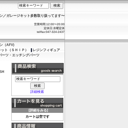
ョン／ガレージキット多数取り扱ってます〜
営業時間:12:00〜20:00
定休日:水曜定休
tel/fax:047-324-2437
（AFV)
キット（ＳＨＩＰ）
レジンフィギュア
パーツ・エッチングパーツ
ISH
詳細検索
[詳細をみる]
カートは空です