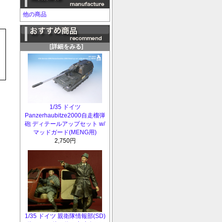
他の商品
[詳細をみる]
1/35 ドイツ
Panzerhaubitze2000自走榴弾
砲 ディテールアップセット w/
マッドガード(MENG用)
2,750円
1/35 ドイツ 親衛隊情報部(SD)