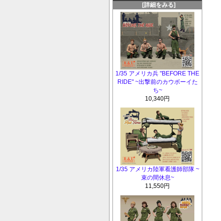
[詳細をみる]
1/35 アメリカ兵 "BEFORE THE
RIDE" ~出撃前のカウボーイた
ち~
10,340円
1/35 アメリカ陸軍看護師部隊 ~
束の間休息~
11,550円