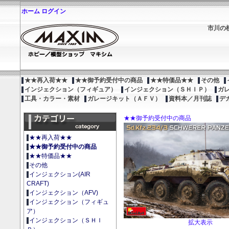
ホーム
ログイン
市川の
★★再入荷★★
★★御予約受付中の商品
★★特価品★★
その他
インジェクション（フィギュア）
インジェクション（ＳＨＩＰ）
ガ
工具・カラー・素材
ガレージキット（ＡＦＶ）
資料本／月刊誌
デ
★★御予約受付中の商品
★★再入荷★★
★★御予約受付中の商品
★★特価品★★
その他
インジェクション(AIR
CRAFT)
インジェクション（AFV)
インジェクション（フィギュ
ア）
インジェクション（ＳＨＩ
拡大表示