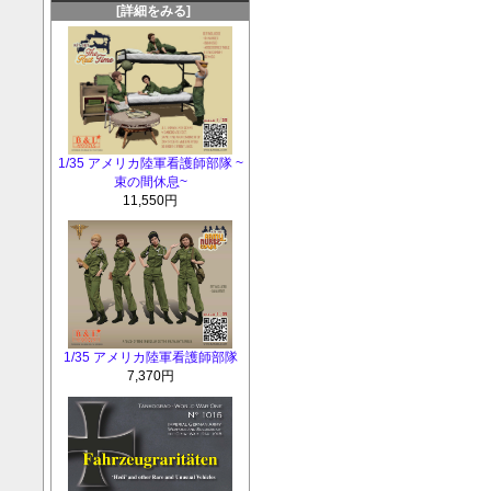
[詳細をみる]
1/35 アメリカ陸軍看護師部隊 ~
束の間休息~
11,550円
1/35 アメリカ陸軍看護師部隊
7,370円