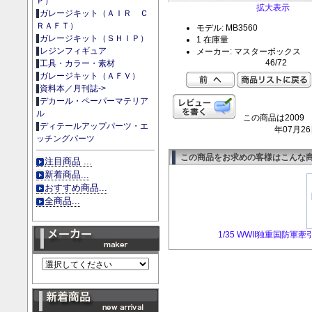
Ｐ）
拡大表示
ガレージキット（ＡＩＲ Ｃ
ＲＡＦＴ）
モデル: MB3560
ガレージキット（ＳＨＩＰ）
1 在庫量
レジンフィギュア
メーカー: マスターボックス
46/72
工具・カラー・素材
ガレージキット（ＡＦＶ）
資料本／月刊誌->
デカール・ペーパーマテリア
ル
この商品は2009
ディテールアップパーツ・エ
年07月2
ッチングパーツ
この商品をお求めの客様はこんな
注目商品 ...
新着商品...
おすすめ商品...
全商品...
1/35 WWII独重国防軍