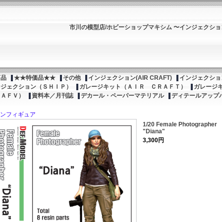
市川の模型店/ホビーショップマキシム 〜インジェクシ
商品
★★特価品★★
その他
インジェクション(AIR CRAFT)
インジェクション
ンジェクション（ＳＨＩＰ）
ガレージキット（ＡＩＲ ＣＲＡＦＴ）
ガレージ
（ＡＦＶ）
資料本／月刊誌
デカール・ペーパーマテリアル
ディテールアップ
ンフィギュア
1/20 Female Photographer
"Diana"
3,300円