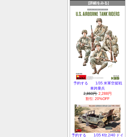
[詳細をみる]
予約する 1/35 米軍空挺戦
車跨乗兵
2,860円
2,288円
割引: 20%OFF
予約する 1/35 Kfz.2/40 ドイ