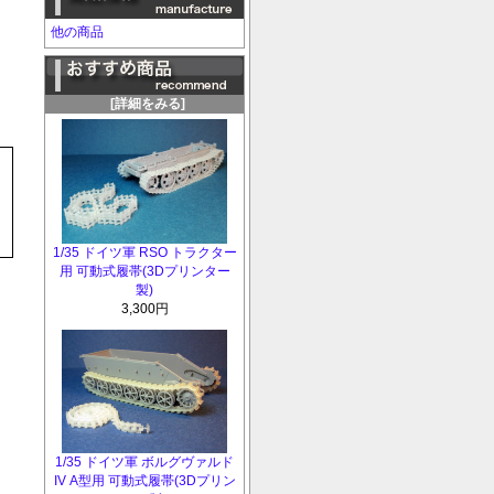
他の商品
[詳細をみる]
1/35 ドイツ軍 RSO トラクター
用 可動式履帯(3Dプリンター
製)
3,300円
1/35 ドイツ軍 ボルグヴァルド
IV A型用 可動式履帯(3Dプリン