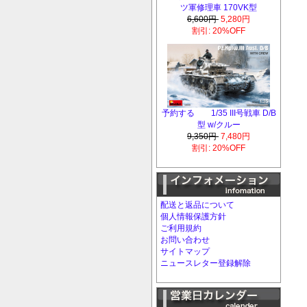
ツ軍修理車 170VK型
6,600円
5,280円
割引: 20%OFF
予約する 1/35 III号戦車 D/B
型 w/クルー
9,350円
7,480円
割引: 20%OFF
配送と返品について
個人情報保護方針
ご利用規約
お問い合わせ
サイトマップ
ニュースレター登録解除