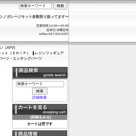
ョン／ガレージキット多数取り扱ってます〜
営業時間:12:00〜20:00
定休日:水曜定休
tel/fax:047-324-2437
（AFV)
キット（ＳＨＩＰ）
レジンフィギュア
パーツ・エッチングパーツ
詳細検索
[詳細をみる]
カートは空です