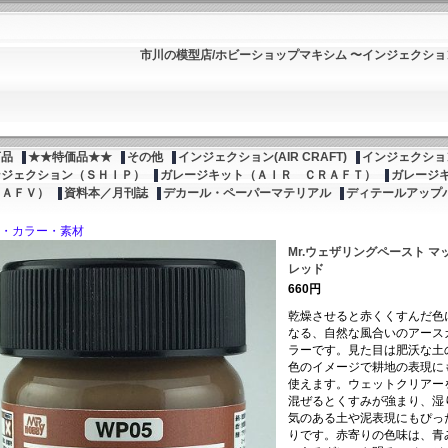
市川の模型店/ホビーショップマキシム 〜インジェクシ
商品
★★特価品★★
その他
インジェクション(AIR CRAFT)
インジェクション
ンジェクション（ＳＨＩＰ）
ガレージキット（ＡＩＲ ＣＲＡＦＴ）
ガレージ
（ＡＦＶ）
資料本／月刊誌
デカール・ペーパーマテリアル
ディテールアップ
・カラー・素材
Mr.ウェザリングペースト マ
レッド
660円
乾燥させると赤くくすんだ色
なる、自然な風合いのアース
ラーです。見た目は肥沃な土
色のイメージで耕地の表現に
使えます。ウェットクリアー
混ぜるとくすみが強まり、湿
気のある土や泥表現にもぴっ
りです。赤寄りの色味は、青