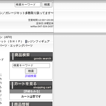
ョン／ガレージキット多数取り扱ってます〜
営業時間:12:00〜20:00
定休日:水曜定休
tel/fax:047-324-2437
（AFV)
キット（ＳＨＩＰ）
レジンフィギュア
パーツ・エッチングパーツ
ッド
に
詳細検索
カ
の
も
を
[詳細をみる]
り
カートは空です
た
み