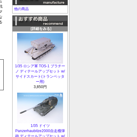
ュ
戦
他の商品
マ
な
る
[詳細をみる]
1/35 ロシア軍 TOS-1 ブラチー
ノ ディテールアップセット w/
サイドスカート(トランペッタ
ー用)
3,850円
1/35 ドイツ
Panzerhaubitze2000自走榴弾
砲 ディテールアップセット w/