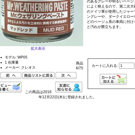
のあるグレーや明るいベージ
によく映えるので、第二次大
のドイツ軍が使用したジャー
ングレーや、ダークイエロー
どのベージュ系の車両に付け
と汚れが際立ちます。
拡大表示
モデル: WP05
1 在庫量
商品
カートに入れる:
メーカー: クレオス
6/75
この商品は2016
年12月22日(木)に登録されました。