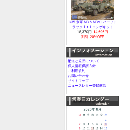
1/35 米軍 M3 & M3A1 ハーフト
ラック 1 + 1 コンボキット
18,370円
14,696円
割引: 20%OFF
配送と返品について
個人情報保護方針
ご利用規約
お問い合わせ
サイトマップ
ニュースレター登録解除
2026年 8月
日
月
火
水
木
金
土
1
2
3
4
5
6
7
8
9
10
11
12
13
14
15