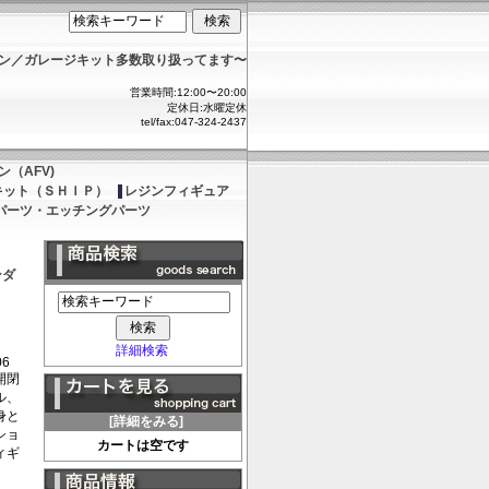
ョン／ガレージキット多数取り扱ってます〜
営業時間:12:00〜20:00
定休日:水曜定休
tel/fax:047-324-2437
（AFV)
キット（ＳＨＩＰ）
レジンフィギュア
パーツ・エッチングパーツ
ンダ
詳細検索
06
開閉
ル、
身と
[詳細をみる]
ショ
カートは空です
ィギ