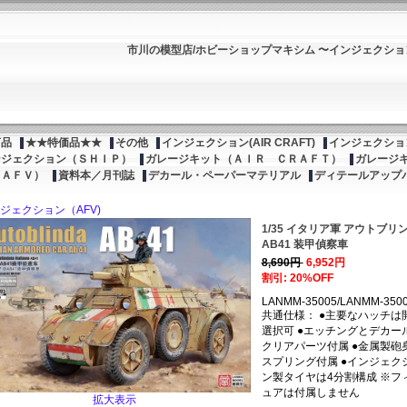
市川の模型店/ホビーショップマキシム 〜インジェクシ
商品
★★特価品★★
その他
インジェクション(AIR CRAFT)
インジェクション
ンジェクション（ＳＨＩＰ）
ガレージキット（ＡＩＲ ＣＲＡＦＴ）
ガレージ
（ＡＦＶ）
資料本／月刊誌
デカール・ペーパーマテリアル
ディテールアップ
ジェクション（AFV)
1/35 イタリア軍 アウトブリ
AB41 装甲偵察車
8,690円
6,952円
割引: 20%OFF
LANMM-35005/LANMM-350
共通仕様： ●主要なハッチは
選択可 ●エッチングとデカー
クリアパーツ付属 ●金属製砲
スプリング付属 ●インジェク
ン製タイヤは4分割構成 ※フ
ュアは付属しません
拡大表示