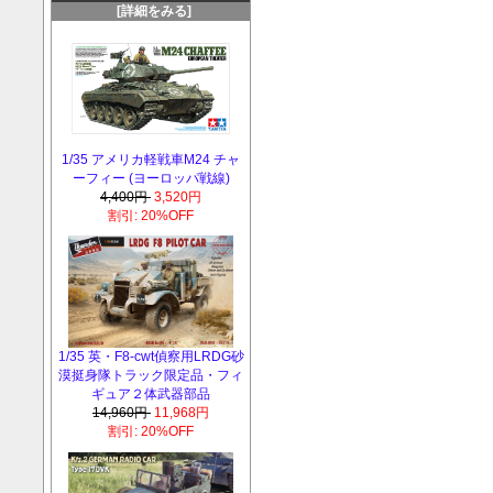
[詳細をみる]
1/35 アメリカ軽戦車M24 チャ
ーフィー (ヨーロッパ戦線)
4,400円
3,520円
割引: 20%OFF
1/35 英・F8-cwt偵察用LRDG砂
漠挺身隊トラック限定品・フィ
ギュア２体武器部品
14,960円
11,968円
割引: 20%OFF