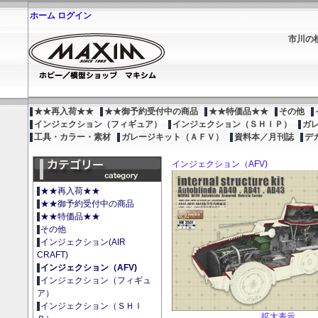
ホーム
ログイン
市川の
★★再入荷★★
★★御予約受付中の商品
★★特価品★★
その他
インジェクション（フィギュア）
インジェクション（ＳＨＩＰ）
ガ
工具・カラー・素材
ガレージキット（ＡＦＶ）
資料本／月刊誌
デ
インジェクション（AFV)
★★再入荷★★
★★御予約受付中の商品
★★特価品★★
その他
インジェクション(AIR
CRAFT)
インジェクション（AFV)
インジェクション（フィギュ
ア）
インジェクション（ＳＨＩ
拡大表示