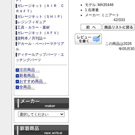
Ｐ）
モデル: MA35446
ガレージキット（ＡＩＲ Ｃ
1 在庫量
ＲＡＦＴ）
メーカー: ミニアート
ガレージキット（ＳＨＩＰ）
42/333
レジンフィギュア
工具・カラー・素材
ガレージキット（ＡＦＶ）
資料本／月刊誌->
この商品は2026
デカール・ペーパーマテリア
年05月3
ル
ディテールアップパーツ・エ
ッチングパーツ
注目商品 ...
新着商品...
おすすめ商品...
全商品...