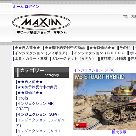
ホーム
ログイン
市川の
★★再入荷★★
★★御予約受付中の商品
★★特価品★★
その他
インジェクション（フィギュア）
インジェクション（ＳＨＩＰ）
ガ
工具・カラー・素材
ガレージキット（ＡＦＶ）
資料本／月刊誌
デ
インジェクション（AFV)
★★再入荷★★
★★御予約受付中の商品
★★特価品★★
その他
インジェクション(AIR
CRAFT)
インジェクション（AFV)
インジェクション（フィギュ
ア）
インジェクション（ＳＨＩ
拡大表示