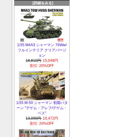
[詳細をみる]
1/35 M4A3 シャーマン 76Ww/
フルインテリア クリアバージ
ョン
18,810円
15,048円
割引: 20%OFF
1/35 M-50 シャーマン 初期パタ
ーン "デゲム・アレフ/デゲム・
ベス"
13,090円
10,472円
割引: 20%OFF