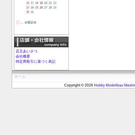
16
17
18
19
20
21
22
23
24
25
26
27
28
29
30
31
… 水曜定休
店主あいさつ
会社概要
特定商取引に基づく表記
ホーム
Copyright © 2026
Hobby Modellbau Max