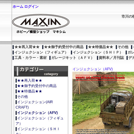
ホーム
ログイン
市川の
★★再入荷★★
★★御予約受付中の商品
★★特価品★★
その他
インジェクション（フィギュア）
インジェクション（ＳＨＩＰ）
ガ
工具・カラー・素材
ガレージキット（ＡＦＶ）
資料本／月刊誌
デ
インジェクション（AFV)
★★再入荷★★
★★御予約受付中の商品
★★特価品★★
その他
インジェクション(AIR
CRAFT)
インジェクション（AFV)
インジェクション（フィギュ
ア）
インジェクション（ＳＨＩ