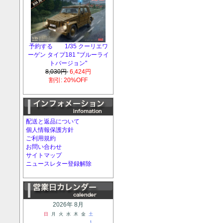
予約する 1/35 クーリエワ
ーゲン タイプ181 "ブルーライ
トバージョン"
8,030円
6,424円
割引: 20%OFF
配送と返品について
個人情報保護方針
ご利用規約
お問い合わせ
サイトマップ
ニュースレター登録解除
2026年 8月
日
月
火
水
木
金
土
1