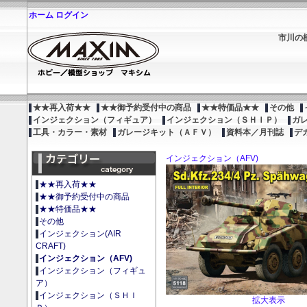
ホーム
ログイン
市川の
★★再入荷★★
★★御予約受付中の商品
★★特価品★★
その他
インジェクション（フィギュア）
インジェクション（ＳＨＩＰ）
ガ
工具・カラー・素材
ガレージキット（ＡＦＶ）
資料本／月刊誌
デ
インジェクション（AFV)
★★再入荷★★
★★御予約受付中の商品
★★特価品★★
その他
インジェクション(AIR
CRAFT)
インジェクション（AFV)
インジェクション（フィギュ
ア）
インジェクション（ＳＨＩ
拡大表示